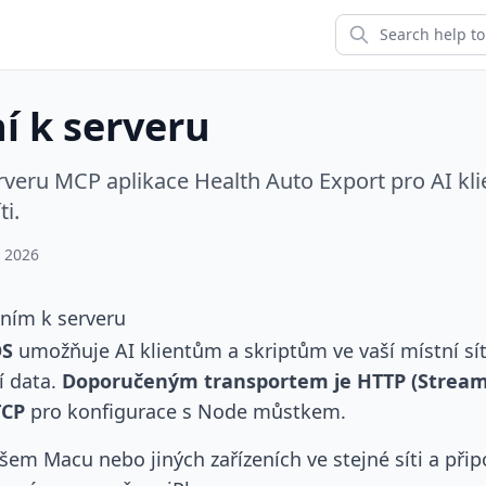
í k serveru
erveru MCP aplikace Health Auto Export pro AI kli
ti.
, 2026
ním k serveru
OS
umožňuje AI klientům a skriptům ve vaší místní sít
í data.
Doporučeným transportem je HTTP (Stream
TCP
pro konfigurace s Node můstkem.
ašem Macu nebo jiných zařízeních ve stejné síti a připo