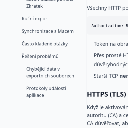
Zkratek
Všechny HTTP po
Ruční export
Synchronizace s Macem
Token na obra
Často kladené otázky
Přes prosté H
Řešení problémů
důvěryhodných
Chybějící data v
Starší TCP
nem
exportních souborech
Protokoly událostí
HTTPS (TLS)
aplikace
Když je aktivová
autoritu (CA) a 
CA důvěřovat, ab