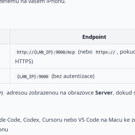
zenému na vašem iPhonu.
Endpoint
(nebo
, poku
http://{LAN_IP}:9000/mcp
https://
HTTPS)
(bez autentizace)
{LAN_IP}:9000
adresou zobrazenou na obrazovce
Server
, dokud 
P}
ude Code, Codex, Cursoru nebo VS Code na Macu ke 
onu