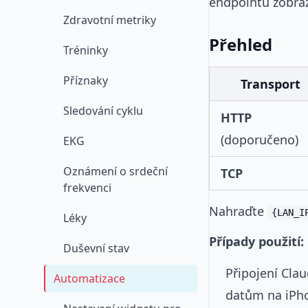
endpointu zobra
Zdravotní metriky
Přehled
Tréninky
Příznaky
Transport
Sledování cyklu
HTTP
(doporučeno)
EKG
Oznámení o srdeční
TCP
frekvenci
Nahraďte
{LAN_I
Léky
Případy použití:
Duševní stav
Připojení Cla
Automatizace
datům na iPh