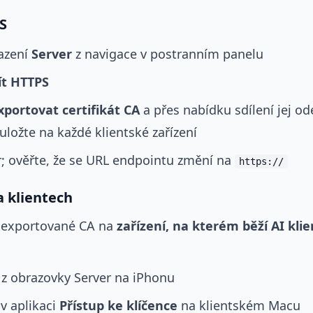
S
azení
Server
z navigace v postranním panelu
ít HTTPS
xportovat certifikát CA
a přes nabídku sdílení jej od
ložte na každé klientské zařízení
r; ověřte, že se URL endpointu změní na
https://
a klientech
 exportované CA na
zařízení, na kterém běží AI klie
 z obrazovky Server na iPhonu
v aplikaci
Přístup ke klíčence
na klientském Macu