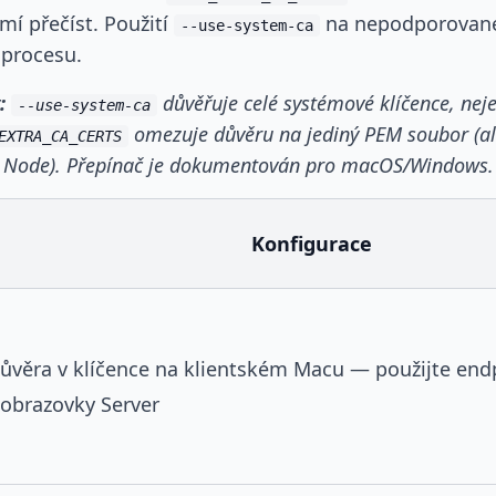
í přečíst. Použití
na nepodporované
--use-system-ca
 procesu.
:
důvěřuje celé systémové klíčence, nej
--use-system-ca
omezuje důvěru na jediný PEM soubor (al
EXTRA_CA_CERTS
ch Node). Přepínač je dokumentován pro macOS/Windows.
Konfigurace
ůvěra v klíčence na klientském Macu — použijte en
 obrazovky Server