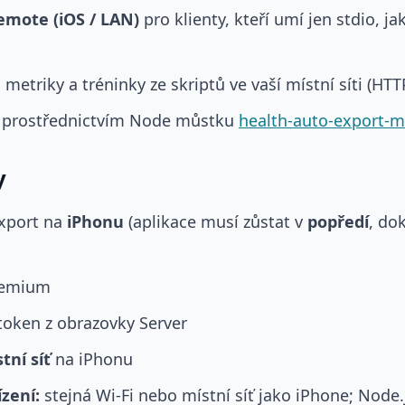
emote (iOS / LAN)
pro klienty, kteří umí jen stdio, j
metriky a tréninky ze skriptů ve vaší místní síti (HTT
e prostřednictvím Node můstku
health-auto-export-m
y
Export na
iPhonu
(aplikace musí zůstat v
popředí
, do
remium
token z obrazovky Server
tní síť
na iPhonu
ízení:
stejná Wi‑Fi nebo místní síť jako iPhone; Node