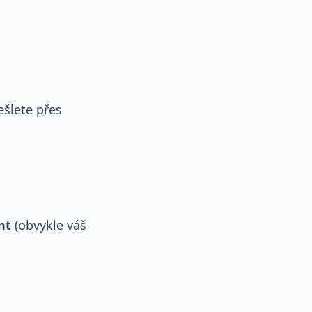
ešlete přes
nt
(obvykle váš