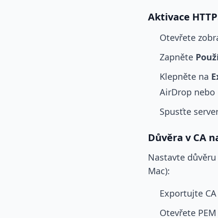
Aktivace HTTP
Otevřete zobr
Zapněte
Použ
Klepněte na
E
AirDrop nebo u
Spusťte serve
Důvěra v CA n
Nastavte důvěru
Mac):
Exportujte CA
Otevřete PEM 