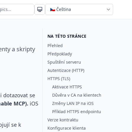
NA TÉTO STRÁNCE
Přehled
enty a skripty
Předpoklady
Spuštění serveru
Autentizace (HTTP)
HTTPS (TLS)
Aktivace HTTPS
i dotazovat se
Důvěra v CA na klientech
able MCP).
iOS
Změny LAN IP na iOS
Příklad HTTPS endpointu
Verze kontraktu
jují se k
Konfigurace klienta