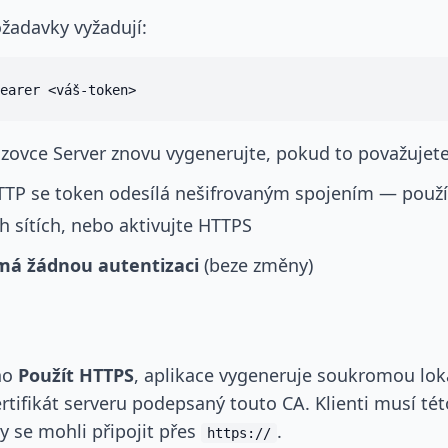
žadavky vyžadují:
zovce Server znovu vygenerujte, pokud to považujet
TTP se token odesílá nešifrovaným spojením — použív
 sítích, nebo aktivujte HTTPS
á žádnou autentizaci
(beze změny)
no
Použít HTTPS
, aplikace vygeneruje soukromou loká
certifikát serveru podepsaný touto CA. Klienti musí t
y se mohli připojit přes
.
https://