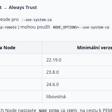
t → Always Trust
 Node pro
--use-system-ca
) mohou použít
cp-remote
NODE_OPTIONS=--use-system-ca
a Node
Minimální verz
22.19.0
23.8.0
24.6.0
libovolná
ích Node nastavte
na cestu k PEM
NODE_EXTRA_CA_CERTS