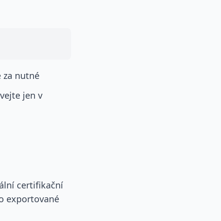
e za nutné
ejte jen v
lní certifikační
éto exportované