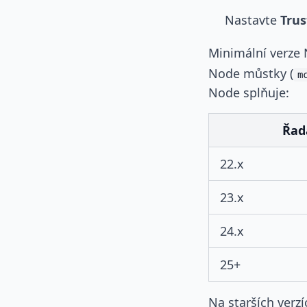
Nastavte
Trus
Minimální verze
Node můstky (
m
Node splňuje:
Řad
22.x
23.x
24.x
25+
Na starších verz