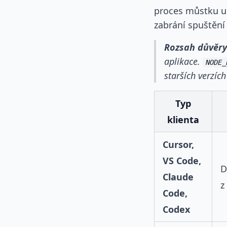
proces můstku um
zabrání spuštění
Rozsah důvěry
aplikace.
NODE_
starších verzí
Typ
klienta
Cursor,
VS Code,
D
Claude
z
Code,
Codex