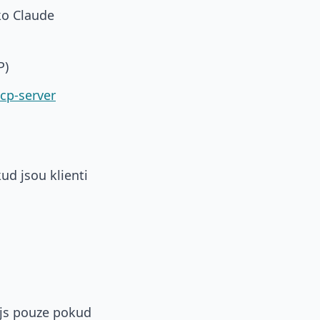
ako Claude
P)
cp-server
kud jsou klienti
.js pouze pokud