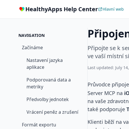
HealthyApps Help Center
Hlavní web
Připojen
NAVIGATION
Připojte se k s
Začínáme
ve vaší místní sí
Nastavení jazyka
aplikace
Last updated: July 14
Podporovaná data a
Průvodce připoje
metriky
Server MCP na
i
Předvolby jednotek
na vaše zdravotn
také podporuje
Vrácení peněz a zrušení
Klienti běží na v
Formát exportu