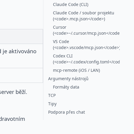
Claude Code (CLI)
Claude Code / soubor projektu
(<code>.mcp.json</code>)
Cursor
(<code>~/.cursor/mcp.json</code>)
VS Code
(<code>.vscode/mcp.json</code>)
d je aktivováno
Codex CLI
(<code>~/.codex/config.toml</code>)
mcp-remote (iOS / LAN)
Argumenty nástrojů
Formáty data
server běží.
TCP
Tipy
Podpora přes chat
zdravotním