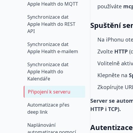
Apple Health do MQTT
používáte
mcp
Synchronizace dat
Spuštění se
Apple Health do REST
API
Na iPhonu ot
Synchronizace dat
Zvolte
HTTP
(
Apple Health e-mailem
Volitelně akti
Synchronizace dat
Apple Health do
Klepněte na
S
Kalendáře
Zkopírujte UR
Připojení k serveru
Server se autom
Automatizace přes
HTTP i TCP).
deep link
Naplánování
Autentizace
automatizace pomocí