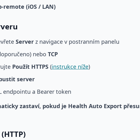
-remote (iOS / LAN)
rveru
evřete
Server
z navigace v postranním panelu
doporučeno) nebo
TCP
vujte
Použít HTTPS
(
instrukce níže
)
pustit server
L endpointu a Bearer token
aticky zastaví, pokud je Health Auto Export přesu
 (HTTP)