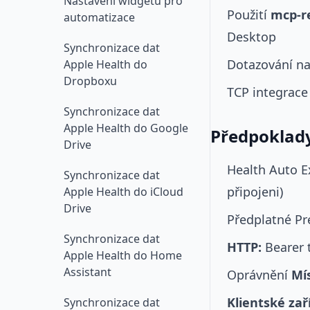
Nastavení widgetu pro
Použití
mcp-r
automatizace
Desktop
Synchronizace dat
Dotazování na 
Apple Health do
Dropboxu
TCP integrac
Synchronizace dat
Apple Health do Google
Předpoklad
Drive
Health Auto 
Synchronizace dat
připojeni)
Apple Health do iCloud
Drive
Předplatné P
Synchronizace dat
HTTP:
Bearer 
Apple Health do Home
Assistant
Oprávnění
Mís
Klientské zař
Synchronizace dat