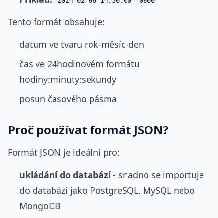
2024-02-06 14:30:00 -0800
Tento formát obsahuje:
datum ve tvaru rok-měsíc-den
čas ve 24hodinovém formátu
hodiny:minuty:sekundy
posun časového pásma
Proč používat formát JSON?
Formát JSON je ideální pro:
ukládání do databází
- snadno se importuje
do databází jako PostgreSQL, MySQL nebo
MongoDB