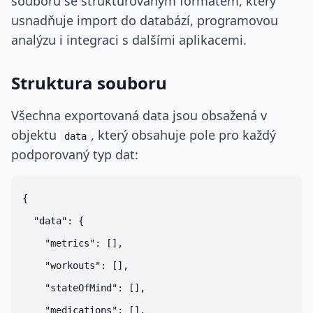
souboru se strukturovaným formátem, který
usnadňuje import do databází, programovou
analýzu i integraci s dalšími aplikacemi.
Struktura souboru
Všechna exportovaná data jsou obsažená v
objektu
, který obsahuje pole pro každý
data
podporovaný typ dat:
{

  "data": {

    "metrics": [],

    "workouts": [],

    "stateOfMind": [],

    "medications": [],
