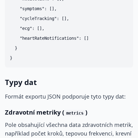
    "symptoms": [],

    "cycleTracking": [],

    "ecg": [],

    "heartRateNotifications": []

  }

Typy dat
Formát exportu JSON podporuje tyto typy dat:
Zdravotní metriky (
)
metrics
Pole obsahující všechna data zdravotních metrik,
například počet kroků, tepovou frekvenci, krevní