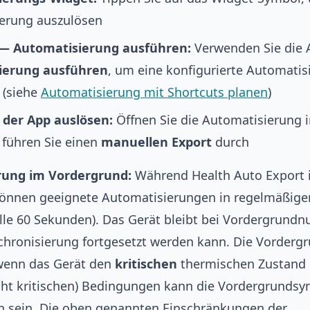
erung auszulösen
 — Automatisierung ausführen:
Verwenden Sie die 
ierung ausführen
, um eine konfigurierte Automatis
 (siehe
Automatisierung mit Shortcuts planen
)
 der App auslösen:
Öffnen Sie die Automatisierung 
 führen Sie einen
manuellen Export
durch
rung im Vordergrund:
Während Health Auto Export 
 können geeignete Automatisierungen in regelmäßige
alle 60 Sekunden). Das Gerät bleibt bei Vordergrundnu
chronisierung fortgesetzt werden kann. Die Vordergr
 wenn das Gerät den
kritischen
thermischen Zustand e
ht kritischen) Bedingungen kann die Vordergrundsy
h sein. Die oben genannten Einschränkungen der