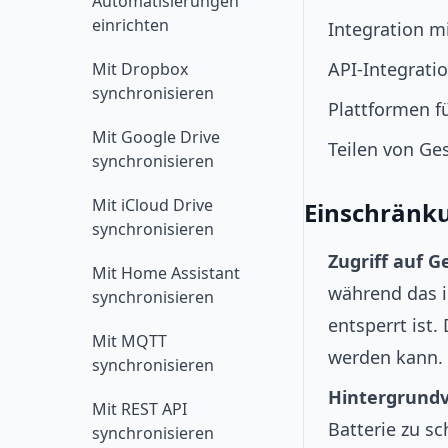
Automatisierungen
einrichten
Integration 
API-Integrat
Mit Dropbox
synchronisieren
Plattformen f
Mit Google Drive
Teilen von Ge
synchronisieren
Mit iCloud Drive
Einschränk
synchronisieren
Zugriff auf 
Mit Home Assistant
während das i
synchronisieren
entsperrt ist
Mit MQTT
werden kann.
synchronisieren
Hintergrundv
Mit REST API
Batterie zu s
synchronisieren