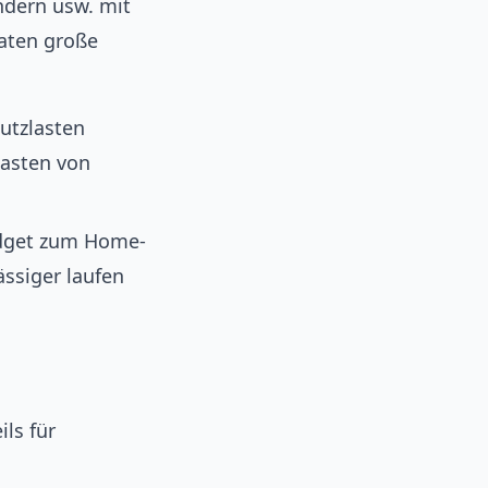
ndern usw. mit
aten große
utzlasten
lasten von
dget zum Home-
ssiger laufen
ls für