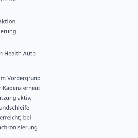
Aktion
ierung
in Health Auto
im Vordergrund
r Kadenz erneut
tzung aktiv,
undschleife
rreicht; bei
nchronisierung