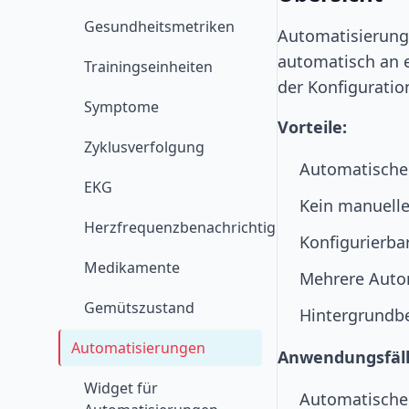
Gesundheitsmetriken
Automatisierunge
automatisch an e
Trainingseinheiten
der Konfigurati
Symptome
Vorteile:
Zyklusverfolgung
Automatische
EKG
Kein manuelles
Herzfrequenzbenachrichtigungen
Konfigurierba
Medikamente
Mehrere Auto
Gemütszustand
Hintergrundbe
Automatisierungen
Anwendungsfäll
Widget für
Automatische