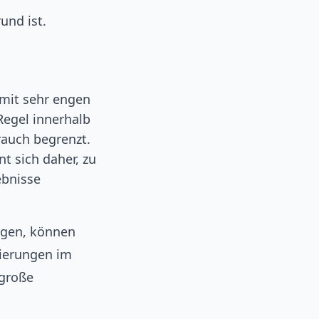
und ist.
 mit sehr engen
Regel innerhalb
rauch begrenzt.
nt sich daher, zu
ebnisse
ugen, können
sierungen im
 große