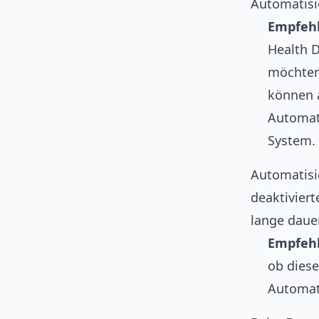
Automatisi
Empfeh
Health D
möchten.
können 
Automati
System.
Automatisi
deaktivier
lange daue
Empfeh
ob diese
Automati