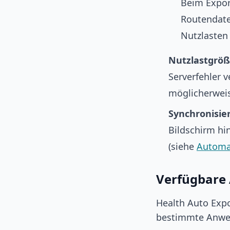
Beim Expor
Routendate
Nutzlasten
Nutzlastgröß
Serverfehler v
möglicherwei
Synchronisie
Bildschirm hi
(siehe
Automat
Verfügbare
Health Auto Expo
bestimmte Anwe