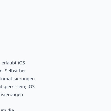
erlaubt iOS
. Selbst bei
Automatisierungen
sperrt sein; iOS
tisierungen
 um die