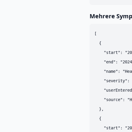
Mehrere Sym
[

  {

    "start": "20
    "end": "2024
    "name": "Hea
    "severity": 
    "userEntered
    "source": "H
  },

  {

    "start": "20