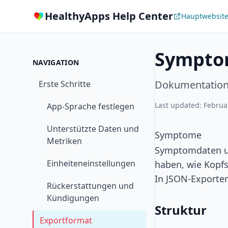
HealthyApps Help Center
Hauptwebsit
Symptom
NAVIGATION
Dokumentation 
Erste Schritte
Last updated: Februa
App-Sprache festlegen
Unterstützte Daten und
Symptome
Metriken
Symptomdaten um
Einheiteneinstellungen
haben, wie Kopf
In JSON-Export
Rückerstattungen und
Kündigungen
Struktur
Exportformat