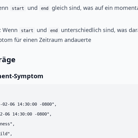
enn
und
gleich sind, was auf ein momen
start
end
: Wenn
und
unterschiedlich sind, was dar
start
end
ptom für einen Zeitraum andauerte
träge
ment-Symptom
-02-06 14:30:00 -0800",

2-06 14:30:00 -0800",

ness",

ild",
