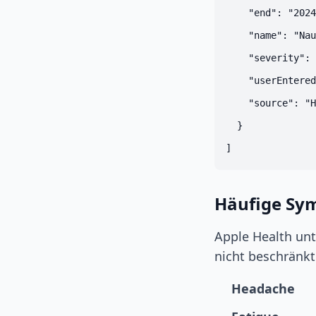
    "end": "2024
    "name": "Nau
    "severity": 
    "userEntered
    "source": "H
  }

Häufige Sy
Apple Health unt
nicht beschränkt
Headache