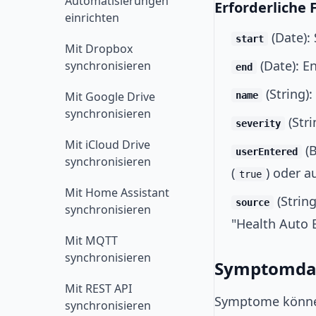
Automatisierungen
Erforderliche 
einrichten
(Date):
start
Mit Dropbox
(Date): 
synchronisieren
end
(String)
Mit Google Drive
name
synchronisieren
(Stri
severity
Mit iCloud Drive
(B
userEntered
synchronisieren
(
) oder a
true
Mit Home Assistant
(Strin
source
synchronisieren
"Health Auto 
Mit MQTT
synchronisieren
Symptomda
Mit REST API
Symptome können
synchronisieren