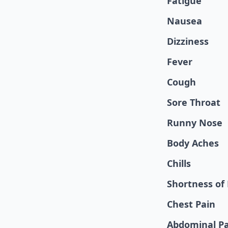
Fatigue
Nausea
Dizziness
Fever
Cough
Sore Throat
Runny Nose
Body Aches
Chills
Shortness of
Chest Pain
Abdominal Pa