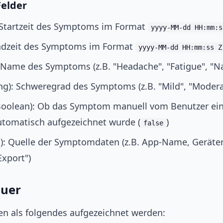
Felder
 Startzeit des Symptoms im Format
yyyy-MM-dd HH:mm:s
Endzeit des Symptoms im Format
yyyy-MM-dd HH:mm:ss Z
: Name des Symptoms (z.B. "Headache", "Fatigue", "Na
ng): Schweregrad des Symptoms (z.B. "Mild", "Moderat
oolean): Ob das Symptom manuell vom Benutzer e
utomatisch aufgezeichnet wurde (
)
false
g): Quelle der Symptomdaten (z.B. App-Name, Gerät
Export")
uer
 als folgendes aufgezeichnet werden: