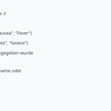
s Z
usea", "Fever")
e", "Severe")
ingegeben wurde
ename oder