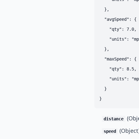
  },

  "avgSpeed": {

    "qty": 7.0,

    "units": "mp
  },

  "maxSpeed": {

    "qty": 8.5,

    "units": "mp
  }

(Obj
distance
(Object
speed