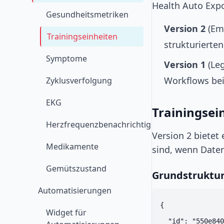
Health Auto Expo
Gesundheitsmetriken
Version 2
(Emp
Trainingseinheiten
strukturierte
Symptome
Version 1
(Leg
Workflows bei
Zyklusverfolgung
EKG
Trainingsei
Herzfrequenzbenachrichtigungen
Version 2 bietet
Medikamente
sind, wenn Daten
Gemütszustand
Grundstruktu
Automatisierungen
{

Widget für
  "id": "550e840