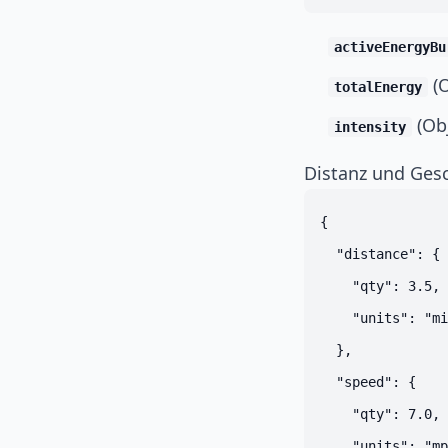
activeEnergyBu
(O
totalEnergy
(Obj
intensity
Distanz und Ges
{

  "distance": {

    "qty": 3.5,

    "units": "mi
  },

  "speed": {

    "qty": 7.0,

    "units": "mp