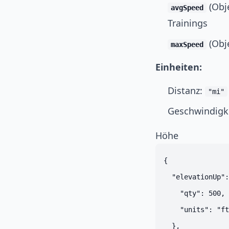
(Obj
avgSpeed
Trainings
(Obj
maxSpeed
Einheiten:
Distanz:
"mi"
Geschwindigk
Höhe
{

  "elevationUp":
    "qty": 500,

    "units": "ft
  },
