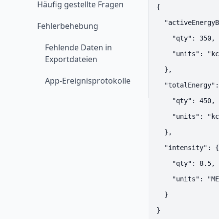
Häufig gestellte Fragen
{

  "activeEnergyB
Fehlerbehebung
    "qty": 350,

Fehlende Daten in
    "units": "kc
Exportdateien
  },

App-Ereignisprotokolle
  "totalEnergy":
    "qty": 450,

    "units": "kc
  },

  "intensity": {

    "qty": 8.5,

    "units": "ME
  }
