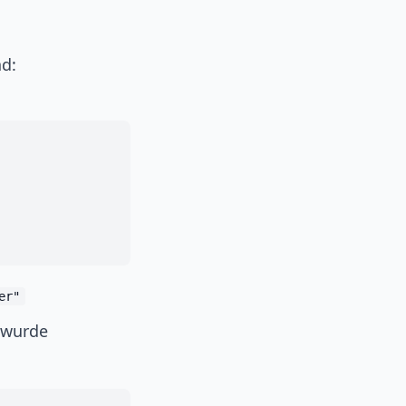
nd:
er"
 wurde