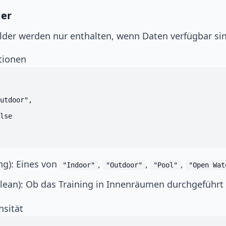
der
lder werden nur enthalten, wenn Daten verfügbar si
tionen
utdoor",

lse

ng): Eines von
,
,
,
"Indoor"
"Outdoor"
"Pool"
"Open Wat
lean): Ob das Training in Innenräumen durchgeführt
nsität