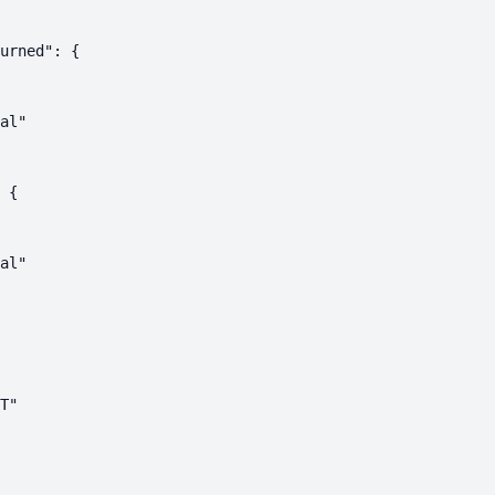
urned": {

al"

 {

al"

T"
