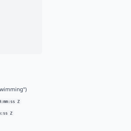
"Swimming")
H:mm:ss Z
m:ss Z