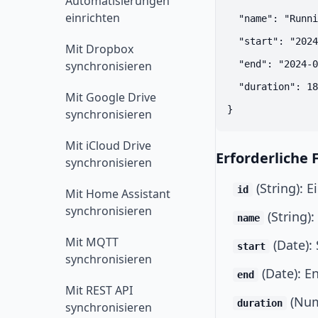
Automatisierungen
einrichten
  "name": "Runni
  "start": "2024
Mit Dropbox
synchronisieren
  "end": "2024-0
  "duration": 18
Mit Google Drive
synchronisieren
Mit iCloud Drive
Erforderliche 
synchronisieren
(String): E
id
Mit Home Assistant
synchronisieren
(String)
name
Mit MQTT
(Date):
start
synchronisieren
(Date): E
end
Mit REST API
(Num
duration
synchronisieren