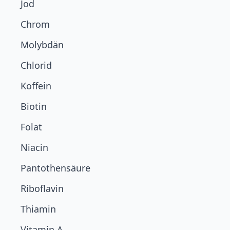
Jod
Chrom
Molybdän
Chlorid
Koffein
Biotin
Folat
Niacin
Pantothensäure
Riboflavin
Thiamin
Vitamin A