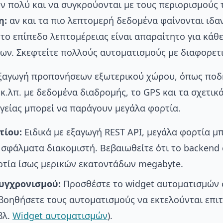
ν πολύ και να συγκρούονται με τους περιορισμούς 
η:
αν και τα πιο λεπτομερή δεδομένα φαίνονται ιδαν
 το επίπεδο λεπτομέρειας είναι απαραίτητο για κάθ
ων. Σκεφτείτε πολλούς αυτοματισμούς με διαφορετι
εξαγωγή προπονήσεων εξωτερικού χώρου, όπως ποδη
κ.λπ. με δεδομένα διαδρομής, το GPS και τα σχετικ
γείας μπορεί να παράγουν μεγάλα φορτία.
τίου:
Ειδικά με εξαγωγή REST API, μεγάλα φορτία μ
σφάλματα διακομιστή. Βεβαιωθείτε ότι το backend 
ορτία ίσως μερικών εκατοντάδων megabyte.
υγχρονισμού:
Προσθέστε το widget αυτοματισμών 
 βοηθήσετε τους αυτοματισμούς να εκτελούνται επι
βλ.
Widget αυτοματισμών
).