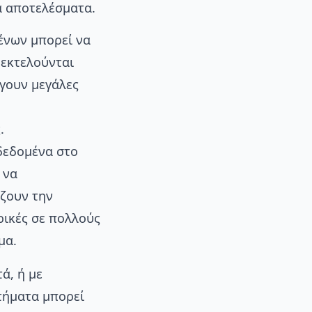
α αποτελέσματα.
ένων μπορεί να
 εκτελούνται
άγουν μεγάλες
.
δεδομένα στο
 να
άζουν την
ρικές σε πολλούς
μα.
ά, ή με
τήματα μπορεί