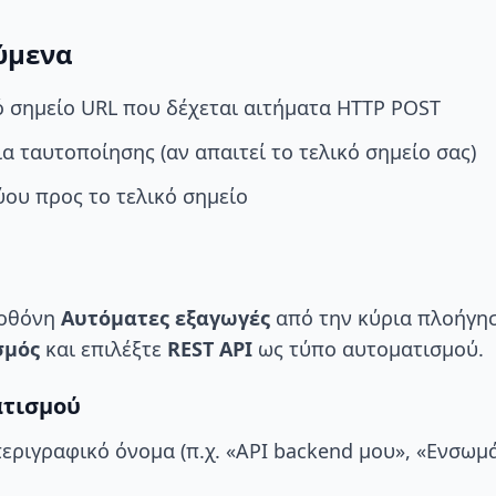
ύμενα
ό σημείο URL που δέχεται αιτήματα HTTP POST
α ταυτοποίησης (αν απαιτεί το τελικό σημείο σας)
ύου προς το τελικό σημείο
 οθόνη
Αυτόματες εξαγωγές
από την κύρια πλοήγησ
σμός
και επιλέξτε
REST API
ως τύπο αυτοματισμού.
ατισμού
περιγραφικό όνομα (π.χ. «API backend μου», «Ενσω