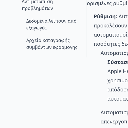
Αντιμετώπιση
ορισμένες ρυθμί
προβλημάτων
Ρύθμιση:
Αυτ
Δεδομένα λείπουν από
προκαλέσουν 
εξαγωγές
αυτοματισμοί
Αρχεία καταγραφής
ποσότητες δε
συμβάντων εφαρμογής
Αυτοματισμ
Σύστασ
Apple H
χρησιμο
απόδοση
αυτοματ
Αυτοματισμ
απενεργοπ