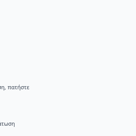
η, πατήστε
μάτωση