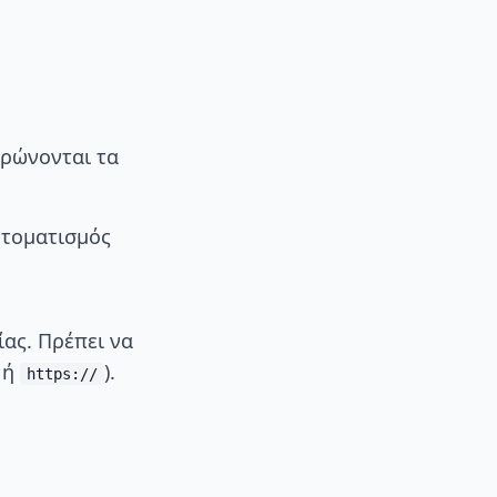
ερώνονται τα
υτοματισμός
ίας. Πρέπει να
ή
).
https://