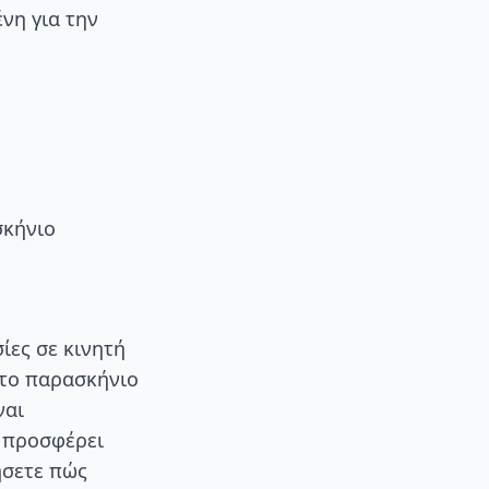
νη για την
σκήνιο
ίες σε κινητή
στο παρασκήνιο
ναι
t προσφέρει
ήσετε πώς