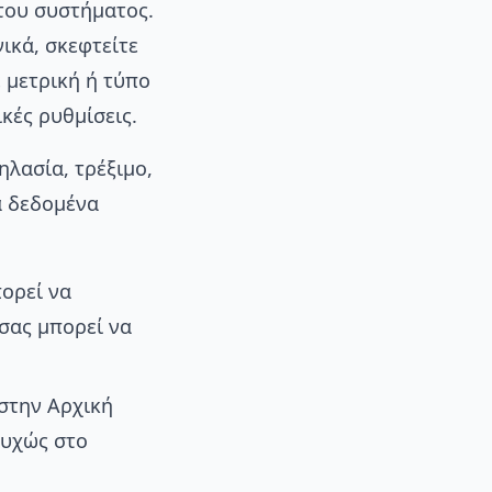
του συστήματος.
ικά, σκεφτείτε
ε μετρική ή τύπο
κές ρυθμίσεις.
λασία, τρέξιμο,
ά δεδομένα
πορεί να
σας μπορεί να
στην Αρχική
τυχώς στο