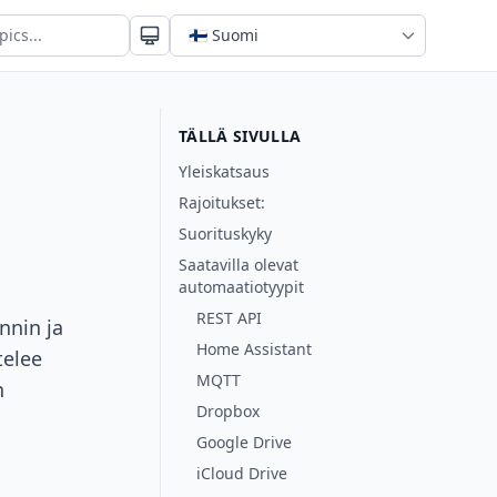
TÄLLÄ SIVULLA
Yleiskatsaus
Rajoitukset:
Suorituskyky
Saatavilla olevat
automaatiotyypit
REST API
nnin ja
Home Assistant
telee
MQTT
n
Dropbox
Google Drive
iCloud Drive