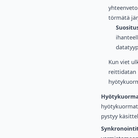
yhteenveto 
törmätä jär
Suositus
ihanteel
datatyyp
Kun viet ul
reittidatan
hyötykuorm
Hyötykuorma
hyötykuormat v
pystyy käsitt
Synkronointit