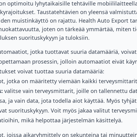
n optimoitu lyhytaikaisille tehtäville mobiililaitteella
ykyrajoitukset. Taustatehtävien on yleensä valmistutt
iiden muistinkäyttö on rajattu. Health Auto Export ta
muokattavuutta, joten on tärkeää ymmärtää, miten ti
luksen suorituskykyyn ja tuloksiin.
tomaatiot, jotka tuottavat suuria datamääriä, voiva
opettamaan prosessin, jolloin automaatiot eivät käyn
tukset voivat tuottaa suuria datamääriä:
, jotka on määritetty viemään kaikki terveysmittarit
:
valitse vain terveysmittarit, joille on tallennettu d
sa, ja vain data, jota todella aiot käyttää. Myös tyhjä
vat suorituskykyyn. Voit myös jakaa valitut terveysmit
ioihin, mikä helpottaa järjestelmän käsittelyä.
, joissa aikaryhmittely on sekunteina tai minuuttein