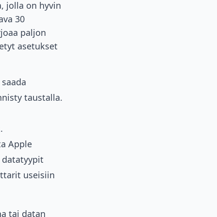
, jolla on hyvin
ava 30
rjoaa paljon
etyt asetukset
t saada
nisty taustalla.
.
ata Apple
t datatyypit
tarit useisiin
a tai datan