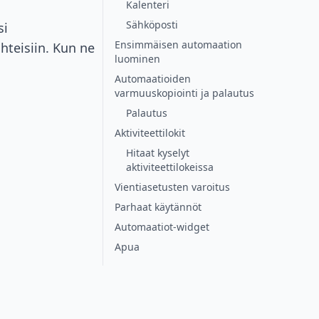
Kalenteri
Sähköposti
si
Ensimmäisen automaation
hteisiin. Kun ne
luominen
Automaatioiden
varmuuskopiointi ja palautus
Palautus
Aktiviteettilokit
Hitaat kyselyt
aktiviteettilokeissa
Vientiasetusten varoitus
Parhaat käytännöt
Automaatiot-widget
Apua