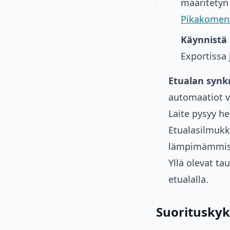
määritetyn
Pikakomenn
Käynnistä 
Exportissa 
Etualan synkr
automaatiot vo
Laite pysyy he
Etualasilmukk
lämpimämmissä 
Yllä olevat ta
etualalla.
Suoritusky