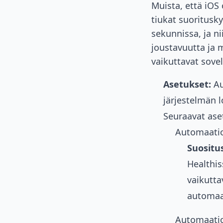
Muista, että iOS o
tiukat suoritusk
sekunnissa, ja n
joustavuutta ja 
vaikuttavat sovel
Asetukset:
Au
järjestelmän l
Seuraavat ase
Automaatiot
Suositus
Healthis
vaikutta
automaat
Automaatiot