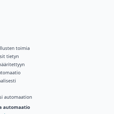
llusten toimia
it tietyn
ääritettyyn
automaatio
alisesti
si automaation
ta automaatio