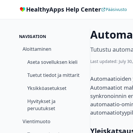
HealthyApps Help Center
Pääsivusto
Automa
NAVIGATION
Tutustu automa
Aloittaminen
Last updated: July 30
Aseta sovelluksen kieli
Tuetut tiedot ja mittarit
Automaatioiden 
Automaatiot mahd
Yksikköasetukset
synkronoinnin er
Hyvitykset ja
automaatio-ominai
peruutukset
automaatiotyypil
Vientimuoto
Yleiskatsau