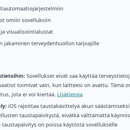
otiautomaatiojärjestelmiin
ot omiin sovelluksiin
ja visualisointialustat
n jakaminen terveydenhuollon tarjoajille
tietoihin:
Sovellukset eivät saa käyttää terveystieto
aatiot toimivat vain, kun laitteesi on avattu. Tämä 
tus, jota ei voi kiertää.
Lisätietoja
ly:
iOS rajoittaa taustakäsittelyä akun säästämiseks
llusten taustapäivitystä, eivätkä välttämättä käynnist
 taustapäivitys on poissa käytöstä sovellukselle