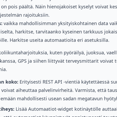
on pois päältä. Näin hienojakoiset kyselyt voivat ke
jestelmän rajoituksiin.
:
vaikka mahdollisimman yksityiskohtainen data vai
liselta, harkitse, tarvitaanko kyseinen tarkkuus jokaise
ille. Harkitse useita automaatioita eri asetuksilla.
koliikuntaharjoituksia, kuten pyöräilyä, juoksua, vaell
 kanssa, GPS ja siihen liittyvät terveysmittarit voivat 
ia.
n koko:
Erityisesti REST API -vientiä käytettäessä su
oivat aiheuttaa palvelinvirheitä. Varmista, että taus
elemään mahdollisesti usean sadan megatavun hyöty
iheys:
Lisää Automaatiot-widget kotinäytölle auttaa