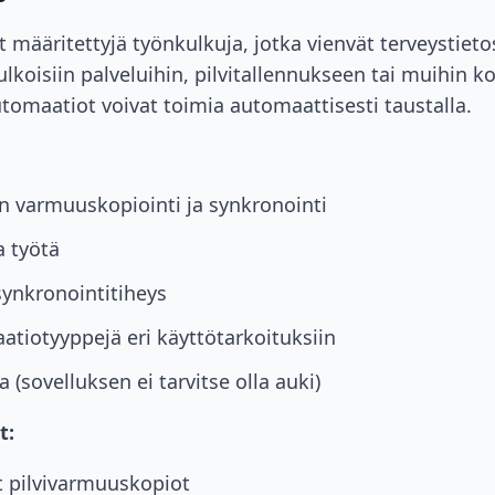
 määritettyjä työnkulkuja, jotka vienvät terveystieto
lkoisiin palveluihin, pilvitallennukseen tai muihin ko
utomaatiot voivat toimia automaattisesti taustalla.
 varmuuskopiointi ja synkronointi
a työtä
synkronointitiheys
atiotyyppejä eri käyttötarkoituksiin
 (sovelluksen ei tarvitse olla auki)
t:
 pilvivarmuuskopiot