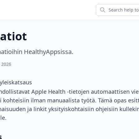
atiot
atioihin HealthyAppsissa.
, 2026
yleiskatsaus
ollistavat Apple Health -tietojen automaattisen vie
i kohteisiin ilman manuaalista työtä. Tämä opas esit
suuden ja linkit yksityiskohtaisiin ohjeisiin kulleki
le.
s