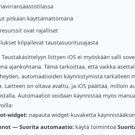
hävirransäästötilassa
llut pitkään käyttämättömänä
resurssit ovat rajalliset
lukset kilpailevat taustasuoritusajasta
:
Taustakäsittelyyn liittyen iOS ei myöskään salli sove
tynä ajankohtana. Tämä tarkoittaa, että vaikka asettais
iheyden, automaatioiden käynnistymistä tarkalleen m
a. Laitteen on oltava avattu, ja iOS päättää, milloin 
ustalla. Automaatiot voidaan käynnistää myös manua
oilla:
ot-widget:
napauta widget-kuvaketta käynnistääkse
not — Suorita automaatio:
käytä toimintoa
Suori