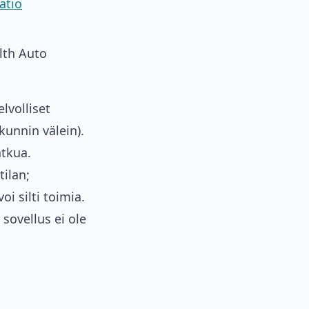
atio
lth Auto
lvolliset
kunnin välein).
atkua.
ilan;
i silti toimia.
sovellus ei ole