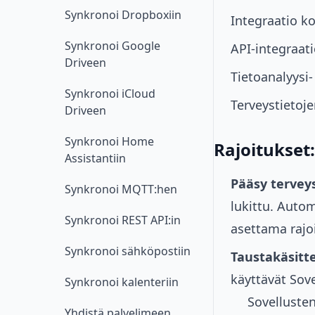
Synkronoi Dropboxiin
Integraatio k
Synkronoi Google
API-integraati
Driveen
Tietoanalyysi- 
Synkronoi iCloud
Terveystietoje
Driveen
Synkronoi Home
Rajoitukset:
Assistantiin
Pääsy terveys
Synkronoi MQTT:hen
lukittu. Autom
Synkronoi REST API:in
asettama rajoi
Synkronoi sähköpostiin
Taustakäsitte
käyttävät Sove
Synkronoi kalenteriin
Sovellusten
Yhdistä palvelimeen