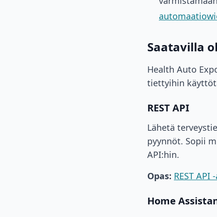
varmistamaan,
automaatiowi
Saatavilla 
Health Auto Expo
tiettyihin käyttö
REST API
Lähetä terveysti
pyynnöt. Sopii 
API:hin.
Opas:
REST API 
Home Assista