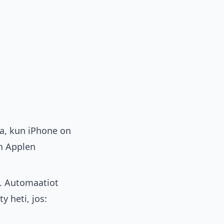
ja, kun iPhone on
on Applen
i. Automaatiot
y heti, jos: