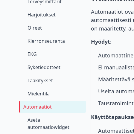
Terveysmittarit
Automaatiot ovat
Harjoitukset
automaattisesti u
Oireet
on määritetty, a
Kierronseuranta
Hyödyt:
EKG
Automaattinen
Ei manuaalist
Syketiedotteet
Määritettävä 
Lääkitykset
Useita automa
Mielentila
Taustatoiminta
Automaatiot
Käyttötapaukse
Aseta
automaatiowidget
Automaattiset