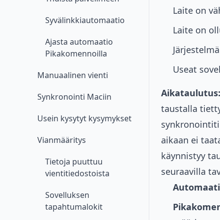
Laite on vä
Syvälinkkiautomaatio
Laite on o
Ajasta automaatio
Järjestelmä
Pikakomennoilla
Useat sovel
Manuaalinen vienti
Aikataulutus
Synkronointi Maciin
taustalla tiet
Usein kysytyt kysymykset
synkronointit
aikaan ei taat
Vianmääritys
käynnistyy ta
Tietoja puuttuu
seuraavilla tav
vientitiedostoista
Automaati
Sovelluksen
Pikakomen
tapahtumalokit