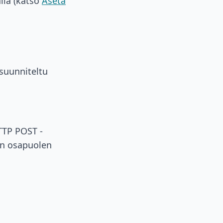
lla (katso
Aseta
 suunniteltu
HTTP POST -
en osapuolen