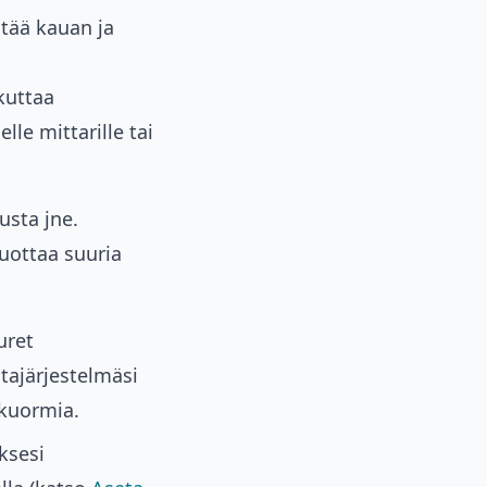
stää kauan ja
kuttaa
lle mittarille tai
usta jne.
tuottaa suuria
uret
tajärjestelmäsi
kuormia.
ksesi