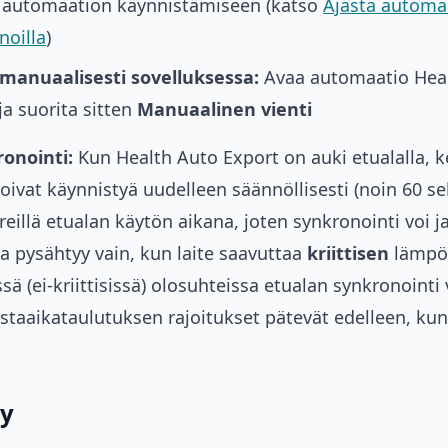
 automaation käynnistämiseen (katso
Ajasta automa
oilla
)
manuaalisesti sovelluksessa:
Avaa automaatio Hea
ja suorita sitten
Manuaalinen vienti
onointi:
Kun Health Auto Export on auki etualalla, ke
ivat käynnistyä uudelleen säännöllisesti (noin 60 se
reillä etualan käytön aikana, joten synkronointi voi j
a pysähtyy vain, kun laite saavuttaa
kriittisen
lämpöt
(ei-kriittisissä) olosuhteissa etualan synkronointi vo
ustaaikataulutuksen rajoitukset pätevät edelleen, kun 
ky