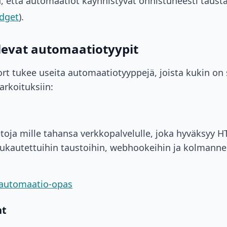
 että automaatiot käynnistyvät onnistuneesti tausta
dget
).
olevat automaatiotyypit
rt tukee useita automaatiotyyppejä, joista kukin on
tarkoituksiin:
etoja mille tahansa verkkopalvelulle, joka hyväksyy 
mukautettuihin taustoihin, webhookeihin ja kolmann
-automaatio-opas
nt