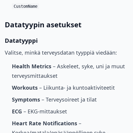
CustomName
Datatyypin asetukset
Datatyyppi
Valitse, minkä terveysdatan tyyppiä viedään:
Health Metrics
– Askeleet, syke, uni ja muut
terveysmittaukset
Workouts
– Liikunta- ja kuntoaktiviteetit
Symptoms
– Terveysoireet ja tilat
ECG
– EKG-mittaukset
Heart Rate Notifications
–
Korkea/matala/epäsäännöllinen syke -