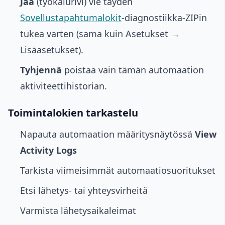
Jaa
(työkalurivi) vie täyden
Sovellustapahtumalokit
-diagnostiikka-ZIPin
tukea varten (sama kuin Asetukset →
Lisäasetukset).
Tyhjennä
poistaa vain tämän automaation
aktiviteettihistorian.
Toimintalokien tarkastelu
Napauta automaation määritysnäytössä
View
Activity Logs
Tarkista viimeisimmät automaatiosuoritukset
Etsi lähetys- tai yhteysvirheitä
Varmista lähetysaikaleimat