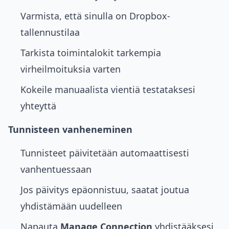
Varmista, että sinulla on Dropbox-
tallennustilaa
Tarkista toimintalokit tarkempia
virheilmoituksia varten
Kokeile manuaalista vientiä testataksesi
yhteyttä
Tunnisteen vanheneminen
Tunnisteet päivitetään automaattisesti
vanhentuessaan
Jos päivitys epäonnistuu, saatat joutua
yhdistämään uudelleen
Napauta
Manage Connection
yhdistääksesi