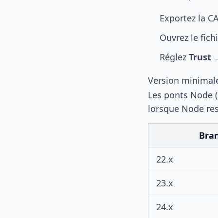
Exportez la CA
Ouvrez le fic
Réglez
Trust 
Version minimal
Les ponts Node (
lorsque Node re
Bra
22.x
23.x
24.x