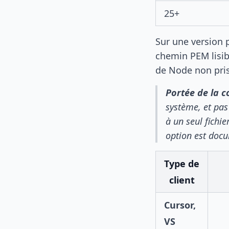
25+
Sur une version 
chemin PEM lisib
de Node non pri
Portée de la c
système, et pas
à un seul fichie
option est do
Type de
client
Cursor,
VS