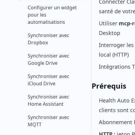
Connecter Cla
Configurer un widget
santé de votr
pour les
automatisations
Utiliser
mcp-r
Desktop
Synchroniser avec
Dropbox
Interroger les
local (HTTP)
Synchroniser avec
Google Drive
Intégrations 
Synchroniser avec
iCloud Drive
Prérequis
Synchroniser avec
Health Auto E
Home Assistant
clients sont c
Synchroniser avec
Abonnement 
MQTT
HTTP :
jeton B