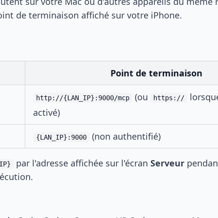
écutent sur votre Mac ou d'autres appareils du même 
int de terminaison affiché sur votre iPhone.
Point de terminaison
(ou
lorsqu
http://{LAN_IP}:9000/mcp
https://
activé)
(non authentifié)
{LAN_IP}:9000
par l'adresse affichée sur l'écran
Serveur
pendant
IP}
xécution.