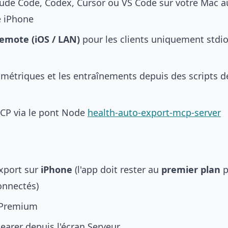
ude Code, Codex, Cursor ou VS Code sur votre Mac 
e iPhone
emote (iOS / LAN)
pour les clients uniquement std
 métriques et les entraînements depuis des scripts d
TCP via le pont Node
health-auto-export-mcp-server
xport sur
iPhone
(l'app doit rester au
premier plan
p
onnectés)
Premium
earer depuis l'écran Serveur