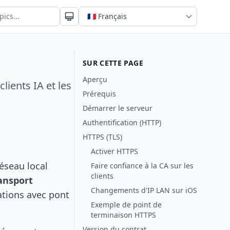
SUR CETTE PAGE
Aperçu
ients IA et les
Prérequis
Démarrer le serveur
Authentification (HTTP)
HTTPS (TLS)
Activer HTTPS
réseau local
Faire confiance à la CA sur les
clients
ansport
Changements d'IP LAN sur iOS
ations avec pont
Exemple de point de
terminaison HTTPS
Version du contrat