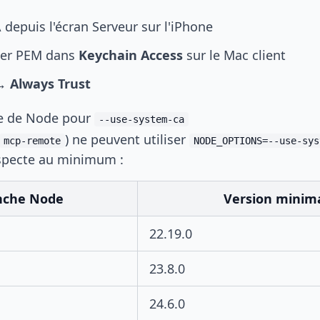
 depuis l'écran Serveur sur l'iPhone
hier PEM dans
Keychain Access
sur le Mac client
→ Always Trust
e de Node pour
--use-system-ca
) ne peuvent utiliser
mcp-remote
NODE_OPTIONS=--use-sys
specte au minimum :
nche Node
Version minim
22.19.0
23.8.0
24.6.0