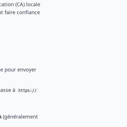
cation (CA) locale
nt faire confiance
ge pour envoyer
passe à
https://
A
(généralement