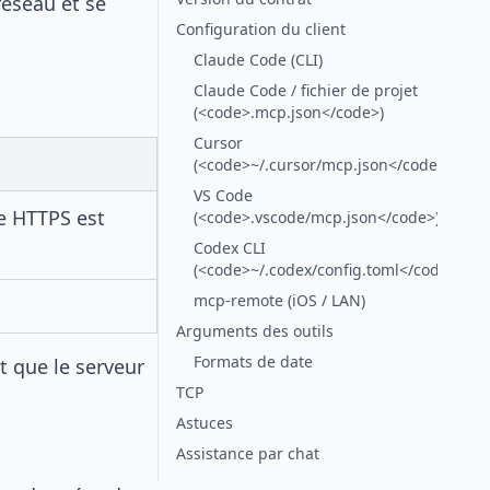
réseau et se
Configuration du client
Claude Code (CLI)
Claude Code / fichier de projet
(<code>.mcp.json</code>)
Cursor
(<code>~/.cursor/mcp.json</code>)
VS Code
e HTTPS est
(<code>.vscode/mcp.json</code>)
Codex CLI
(<code>~/.codex/config.toml</code>)
mcp-remote (iOS / LAN)
Arguments des outils
Formats de date
 que le serveur
TCP
Astuces
Assistance par chat