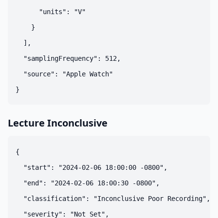
      "units": "V"

    }

  ],

  "samplingFrequency": 512,

  "source": "Apple Watch"

Lecture Inconclusive
{

  "start": "2024-02-06 18:00:00 -0800",

  "end": "2024-02-06 18:00:30 -0800",

  "classification": "Inconclusive Poor Recording",

  "severity": "Not Set",
