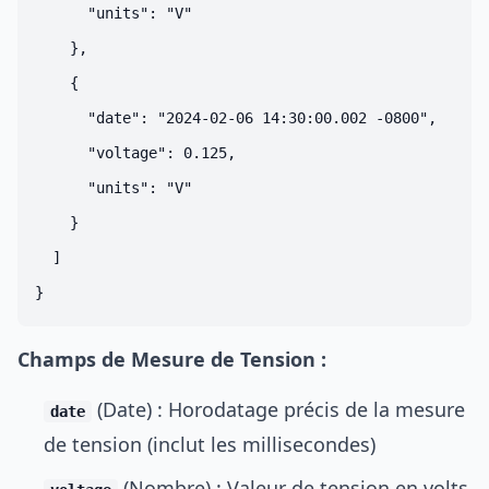
      "units": "V"

    },

    {

      "date": "2024-02-06 14:30:00.002 -0800",

      "voltage": 0.125,

      "units": "V"

    }

  ]

Champs de Mesure de Tension :
(Date) : Horodatage précis de la mesure
date
de tension (inclut les millisecondes)
(Nombre) : Valeur de tension en volts