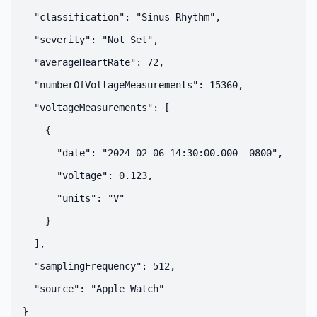
  "classification": "Sinus Rhythm",

  "severity": "Not Set",

  "averageHeartRate": 72,

  "numberOfVoltageMeasurements": 15360,

  "voltageMeasurements": [

    {

      "date": "2024-02-06 14:30:00.000 -0800",

      "voltage": 0.123,

      "units": "V"

    }

  ],

  "samplingFrequency": 512,

  "source": "Apple Watch"
