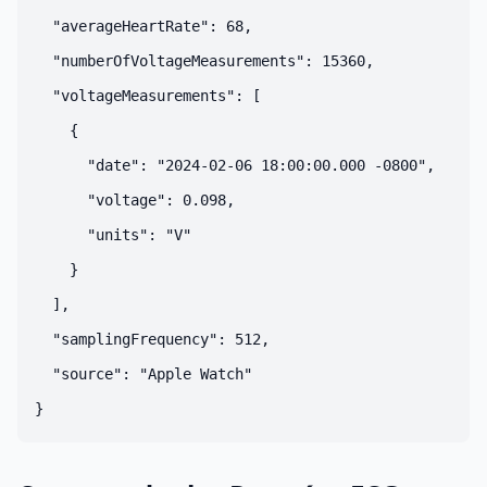
  "averageHeartRate": 68,

  "numberOfVoltageMeasurements": 15360,

  "voltageMeasurements": [

    {

      "date": "2024-02-06 18:00:00.000 -0800",

      "voltage": 0.098,

      "units": "V"

    }

  ],

  "samplingFrequency": 512,

  "source": "Apple Watch"
