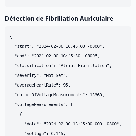
Détection de Fibrillation Auriculaire
{

  "start": "2024-02-06 16:45:00 -0800",

  "end": "2024-02-06 16:45:30 -0800",

  "classification": "Atrial Fibrillation",

  "severity": "Not Set",

  "averageHeartRate": 95,

  "numberOfVoltageMeasurements": 15360,

  "voltageMeasurements": [

    {

      "date": "2024-02-06 16:45:00.000 -0800",

      "voltage": 0.145,
