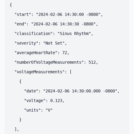
{

  "start": "2024-02-06 14:30:00 -0800",

  "end": "2024-02-06 14:30:30 -0800",

  "classification": "Sinus Rhythm",

  "severity": "Not Set",

  "averageHeartRate": 72,

  "numberOfVoltageMeasurements": 512,

  "voltageMeasurements": [

    {

      "date": "2024-02-06 14:30:00.000 -0800",

      "voltage": 0.123,

      "units": "V"

    }

  ],
