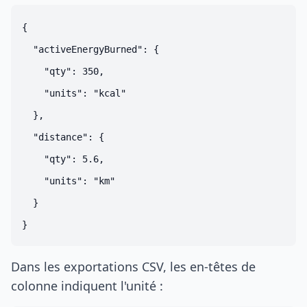
{

  "activeEnergyBurned": {

    "qty": 350,

    "units": "kcal"

  },

  "distance": {

    "qty": 5.6,

    "units": "km"

  }

Dans les exportations CSV, les en-têtes de
colonne indiquent l'unité :