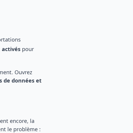
ortations
t
activés
pour
ment. Ouvrez
s de données et
ent encore, la
ent le problème :