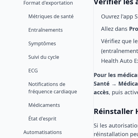
Vérifier les
Format d'exportation
Ouvrez l'app S
Métriques de santé
Allez dans
Pro
Entraînements
Vérifiez que 
Symptômes
(entraînement
Suivi du cycle
Health Auto E
ECG
Pour les médica
Santé
→
Médic
Notifications de
fréquence cardiaque
accès
, puis acti
Médicaments
Réinstaller
État d'esprit
Si les autorisat
Automatisations
réinstallation pe