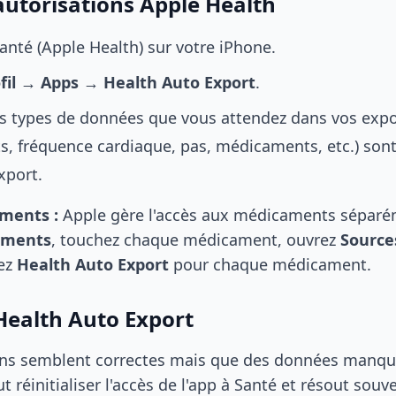
 autorisations Apple Health
anté (Apple Health) sur votre iPhone.
fil
→
Apps
→
Health Auto Export
.
les types de données que vous attendez dans vos exp
s, fréquence cardiaque, pas, médicaments, etc.) son
xport.
ments :
Apple gère l'accès aux médicaments séparé
aments
, touchez chaque médicament, ouvrez
Source
vez
Health Auto Export
pour chaque médicament.
 Health Auto Export
ions semblent correctes mais que des données manqu
ut réinitialiser l'accès de l'app à Santé et résout souv