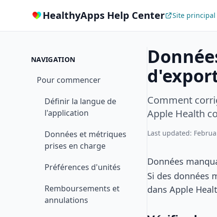
HealthyApps Help Center
Site principal
Données
NAVIGATION
d'expor
Pour commencer
Comment corrig
Définir la langue de
Apple Health co
l'application
Last updated: Februa
Données et métriques
prises en charge
Données manquant
Préférences d'unités
Si des données m
Remboursements et
dans Apple Healt
annulations