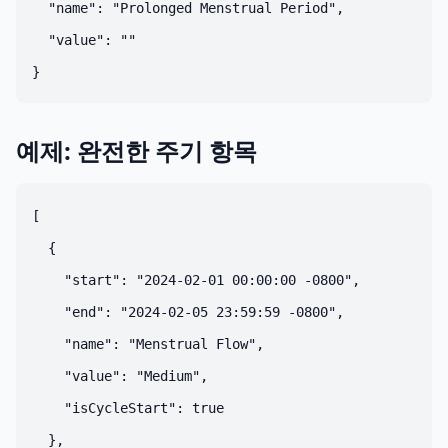
  "name": "Prolonged Menstrual Period",

  "value": ""

예제: 완전한 주기 항목
[

  {

    "start": "2024-02-01 00:00:00 -0800",

    "end": "2024-02-05 23:59:59 -0800",

    "name": "Menstrual Flow",

    "value": "Medium",

    "isCycleStart": true

  },
