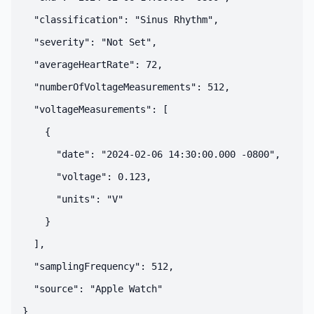
  "classification": "Sinus Rhythm",

  "severity": "Not Set",

  "averageHeartRate": 72,

  "numberOfVoltageMeasurements": 512,

  "voltageMeasurements": [

    {

      "date": "2024-02-06 14:30:00.000 -0800",

      "voltage": 0.123,

      "units": "V"

    }

  ],

  "samplingFrequency": 512,

  "source": "Apple Watch"
