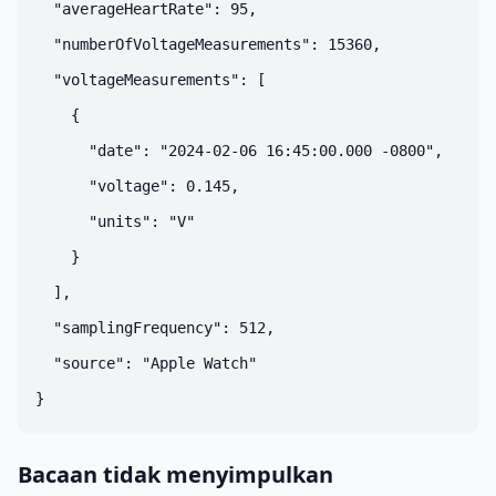
  "averageHeartRate": 95,

  "numberOfVoltageMeasurements": 15360,

  "voltageMeasurements": [

    {

      "date": "2024-02-06 16:45:00.000 -0800",

      "voltage": 0.145,

      "units": "V"

    }

  ],

  "samplingFrequency": 512,

  "source": "Apple Watch"

Bacaan tidak menyimpulkan