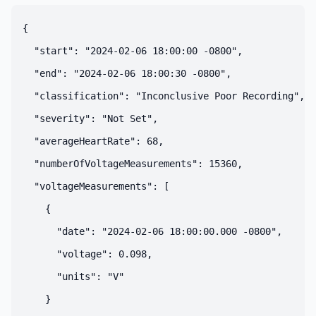
{

  "start": "2024-02-06 18:00:00 -0800",

  "end": "2024-02-06 18:00:30 -0800",

  "classification": "Inconclusive Poor Recording",

  "severity": "Not Set",

  "averageHeartRate": 68,

  "numberOfVoltageMeasurements": 15360,

  "voltageMeasurements": [

    {

      "date": "2024-02-06 18:00:00.000 -0800",

      "voltage": 0.098,

      "units": "V"

    }
