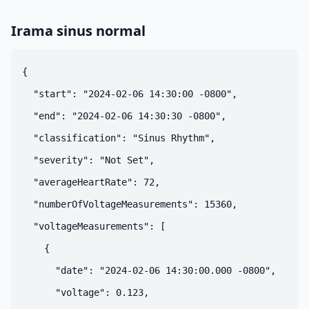
Irama sinus normal
{

  "start": "2024-02-06 14:30:00 -0800",

  "end": "2024-02-06 14:30:30 -0800",

  "classification": "Sinus Rhythm",

  "severity": "Not Set",

  "averageHeartRate": 72,

  "numberOfVoltageMeasurements": 15360,

  "voltageMeasurements": [

    {

      "date": "2024-02-06 14:30:00.000 -0800",

      "voltage": 0.123,
