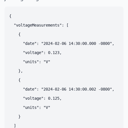
{

  "voltageMeasurements": [

    {

      "date": "2024-02-06 14:30:00.000 -0800",

      "voltage": 0.123,

      "units": "V"

    },

    {

      "date": "2024-02-06 14:30:00.002 -0800",

      "voltage": 0.125,

      "units": "V"

    }

  ]
