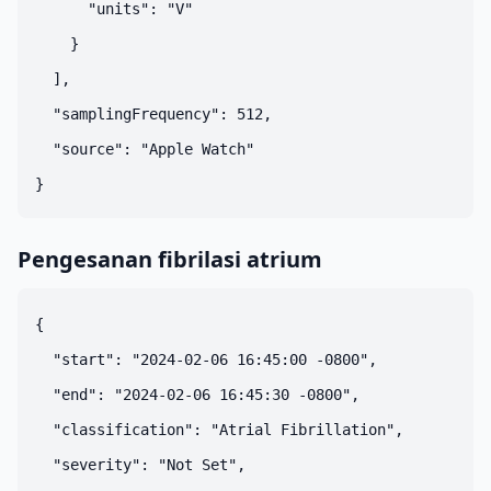
      "units": "V"

    }

  ],

  "samplingFrequency": 512,

  "source": "Apple Watch"

Pengesanan fibrilasi atrium
{

  "start": "2024-02-06 16:45:00 -0800",

  "end": "2024-02-06 16:45:30 -0800",

  "classification": "Atrial Fibrillation",

  "severity": "Not Set",
