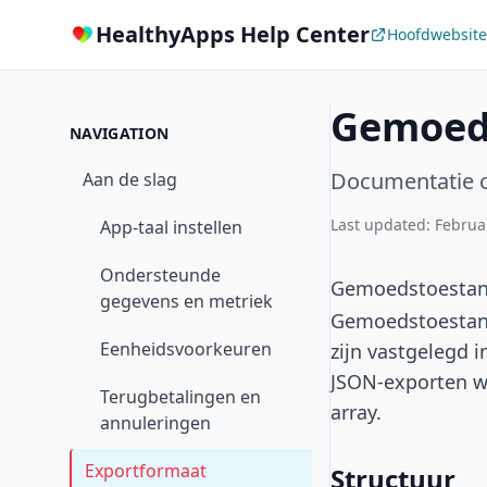
HealthyApps Help Center
Hoofdwebsite
Gemoeds
NAVIGATION
Documentatie o
Aan de slag
Last updated: Februa
App-taal instellen
Ondersteunde
Gemoedstoesta
gegevens en metriek
Gemoedstoestand
Eenheidsvoorkeuren
zijn vastgelegd i
JSON-exporten w
Terugbetalingen en
array.
annuleringen
Exportformaat
Structuur