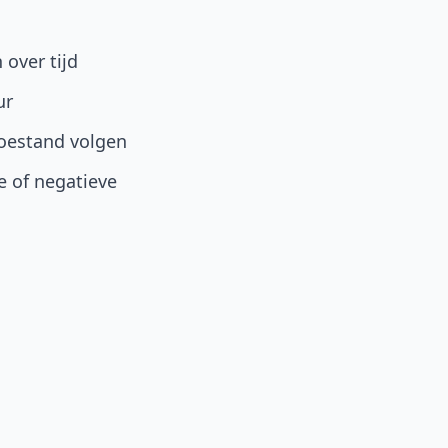
 over tijd
ur
toestand volgen
ve of negatieve