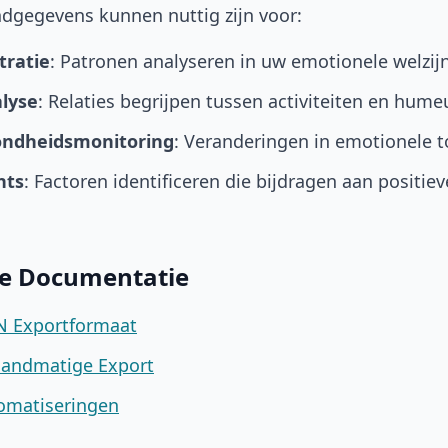
gegevens kunnen nuttig zijn voor:
ratie
: Patronen analyseren in uw emotionele welzijn
alyse
: Relaties begrijpen tussen activiteiten en hume
ondheidsmonitoring
: Veranderingen in emotionele 
hts
: Factoren identificeren die bijdragen aan positie
de Documentatie
N Exportformaat
Handmatige Export
omatiseringen