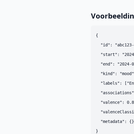
Voorbeeldi
{

  "id": "abc123-
  "start": "2024
  "end": "2024-0
  "kind": "mood"
  "labels": ["En
  "associations"
  "valence": 0.8
  "valenceClassi
  "metadata": {}
