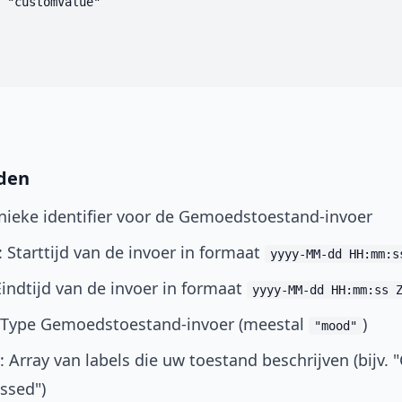
 "customValue"

lden
Unieke identifier voor de Gemoedstoestand-invoer
: Starttijd van de invoer in formaat
yyyy-MM-dd HH:mm:s
Eindtijd van de invoer in formaat
yyyy-MM-dd HH:mm:ss 
: Type Gemoedstoestand-invoer (meestal
)
"mood"
): Array van labels die uw toestand beschrijven (bijv. 
ssed")