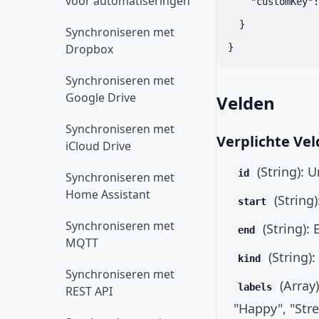
voor automatiseringen
    "customKey":
  }

Synchroniseren met
Dropbox
Synchroniseren met
Google Drive
Velden
Synchroniseren met
Verplichte Ve
iCloud Drive
(String): 
id
Synchroniseren met
Home Assistant
(String)
start
Synchroniseren met
(String): 
end
MQTT
(String)
kind
Synchroniseren met
(Array
labels
REST API
"Happy", "Stre