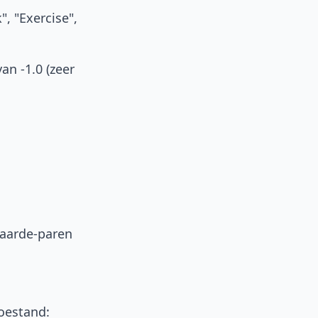
", "Exercise",
n -1.0 (zeer
waarde-paren
oestand: