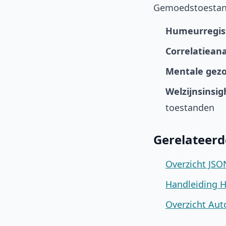
Gemoedstoestand
Humeurregist
Correlatiean
Mentale gez
Welzijnsinsig
toestanden
Gerelateer
Overzicht JSO
Handleiding 
Overzicht Aut