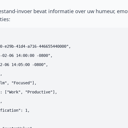
tand-invoer bevat informatie over uw humeur, emot
ties:
0-e29b-41d4-a716-446655440000",

-02-06 14:00:00 -0800",

2-06 14:05:00 -0800",

,

lm", "Focused"],

: ["Work", "Productive"],

,

fication": 1,
