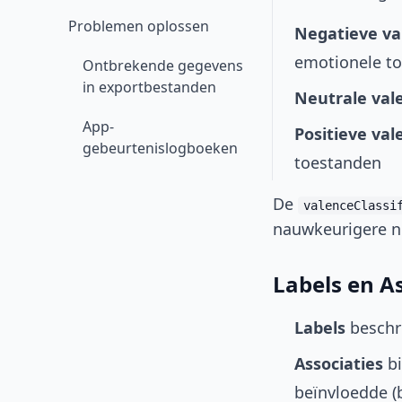
Problemen oplossen
Negatieve va
emotionele t
Ontbrekende gegevens
in exportbestanden
Neutrale val
App-
Positieve val
gebeurtenislogboeken
toestanden
De
valenceClassi
nauwkeurigere n
Labels en As
Labels
beschri
Associaties
bi
beïnvloedde (bi