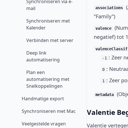
Synchroniseren via e-
(
mail
associations
"Family")
Synchroniseren met
(Numb
Kalender
valence
negatief) tot 1
Verbinden met server
valenceClassif
Deep link
: Zeer n
-1
automatisering
: Neutraa
0
Plan een
automatisering met
: Zeer po
1
Snelkoppelingen
(Obj
metadata
Handmatige export
Valentie Be
Synchroniseren met Mac
Veelgestelde vragen
Valentie verteg