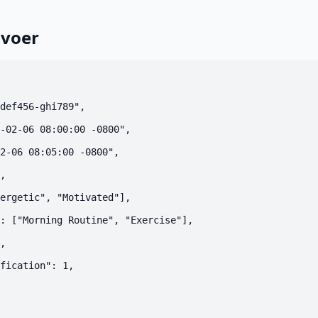
nvoer
def456-ghi789",

-02-06 08:00:00 -0800",

2-06 08:05:00 -0800",

,

ergetic", "Motivated"],

: ["Morning Routine", "Exercise"],

,

fication": 1,
