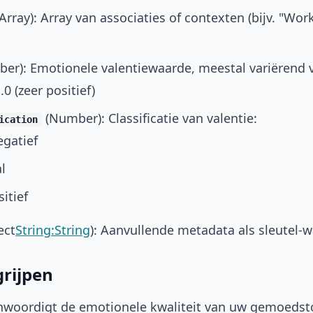
Array
): Array van associaties of contexten (bijv. "Work
er): Emotionele valentiewaarde, meestal variërend va
.0 (zeer positief)
(Number): Classificatie van valentie:
ication
egatief
l
sitief
ect
String:String
): Aanvullende metadata als sleutel-
grijpen
enwoordigt de emotionele kwaliteit van uw gemoedst