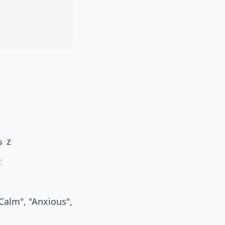
s Z
Z
"Calm", "Anxious",