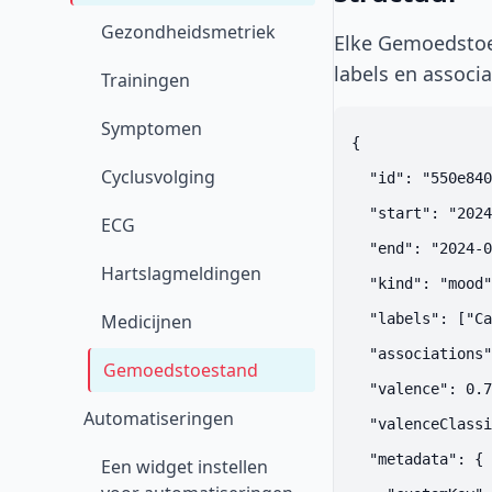
Gezondheidsmetriek
Elke Gemoedstoes
labels en associa
Trainingen
Symptomen
{

Cyclusvolging
  "id": "550e840
  "start": "2024
ECG
  "end": "2024-0
Hartslagmeldingen
  "kind": "mood"
Medicijnen
  "labels": ["Ca
  "associations"
Gemoedstoestand
  "valence": 0.7
Automatiseringen
  "valenceClassi
  "metadata": {

Een widget instellen