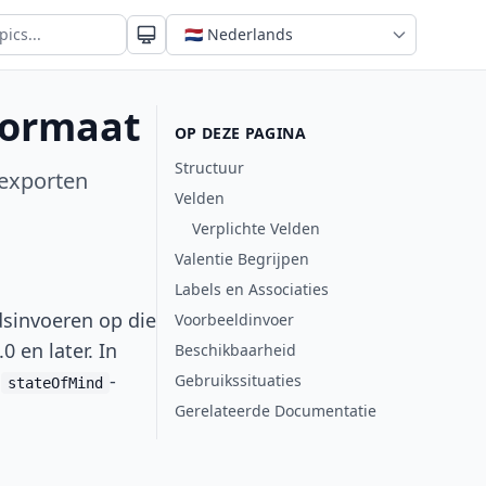
formaat
OP DEZE PAGINA
Structuur
-exporten
Velden
Verplichte Velden
Valentie Begrijpen
Labels en Associaties
sinvoeren op die
Voorbeeldinvoer
0 en later. In
Beschikbaarheid
e
-
Gebruikssituaties
stateOfMind
Gerelateerde Documentatie