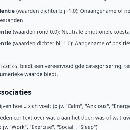
lentie
(waarden dichter bij -1.0): Onaangename of n
oestanden
entie
(waarden rond 0.0): Neutrale emotionele toest
entie
(waarden dichter bij 1.0): Aangename of positi
biedt een vereenvoudigde categorisering, te
fication
umerieke waarde biedt.
sociaties
jven hoe u zich voelt (bijv. "Calm", "Anxious", "Energet
eden context over wat u aan het doen was of wat u
jv. "Work", "Exercise", "Social", "Sleep")