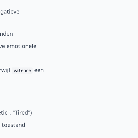
egatieve
anden
eve emotionele
rwijl
een
valence
ic", "Tired")
w toestand