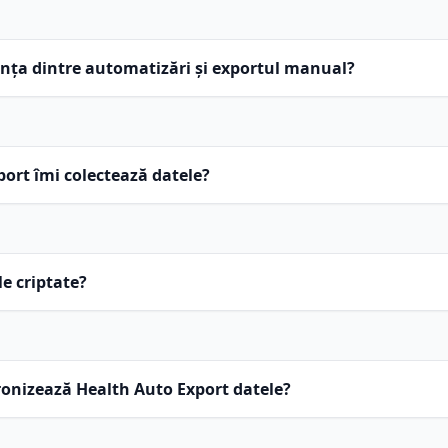
ghidul Export manual
ența dintre automatizări și exportul manual?
ghidul Prezentare generală automatizări
ort îmi colectează datele?
e criptate?
ronizează Health Auto Export datele?