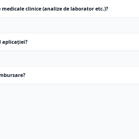
 medicale clinice (analize de laborator etc.)?
 aplicației?
ambursare?
na de asistență Apple pentru rambursări