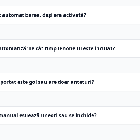
t automatizarea, deși era activată?
tomatizările cât timp iPhone-ul este încuiat?
exportat este gol sau are doar anteturi?
 manual eșuează uneori sau se închide?