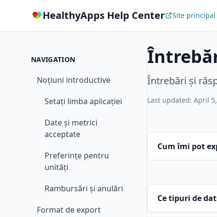
HealthyApps Help Center
Site principal
Întrebăr
NAVIGATION
Întrebări și ră
Noțiuni introductive
Last updated: April 5
Setați limba aplicației
Date și metrici
Noțiuni de bază
acceptate
Cum îmi pot ex
Preferințe pentru
unități
Rambursări și anulări
Ce tipuri de da
Format de export