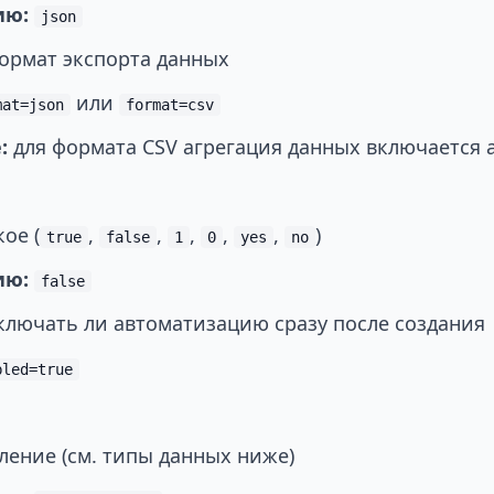
ию:
json
ормат экспорта данных
или
mat=json
format=csv
:
для формата CSV агрегация данных включается 
ое (
,
,
,
,
,
)
true
false
1
0
yes
no
ию:
false
лючать ли автоматизацию сразу после создания
bled=true
ение (см. типы данных ниже)