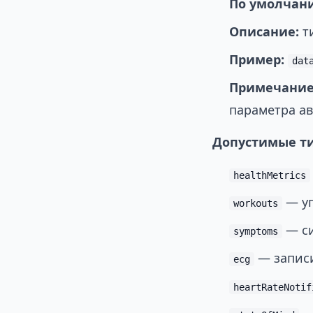
По умолчан
Описание:
ти
Пример:
dat
Примечание
параметра а
Допустимые т
healthMetrics
— уп
workouts
— си
symptoms
— запис
ecg
heartRateNotif