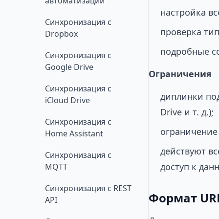
автоматизаций
настройка вс
Синхронизация с
проверка тип
Dropbox
подробные с
Синхронизация с
Google Drive
Ограничения
Синхронизация с
диплинки под
iCloud Drive
Drive и т. д.);
Синхронизация с
ограничение
Home Assistant
действуют вс
Синхронизация с
доступ к данн
MQTT
Синхронизация с REST
Формат UR
API