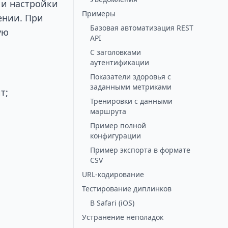
 и настройки
Примеры
ении. При
Базовая автоматизация REST
ую
API
С заголовками
аутентификации
Показатели здоровья с
заданными метриками
т;
Тренировки с данными
маршрута
Пример полной
конфигурации
Пример экспорта в формате
CSV
URL-кодирование
Тестирование диплинков
В Safari (iOS)
Устранение неполадок