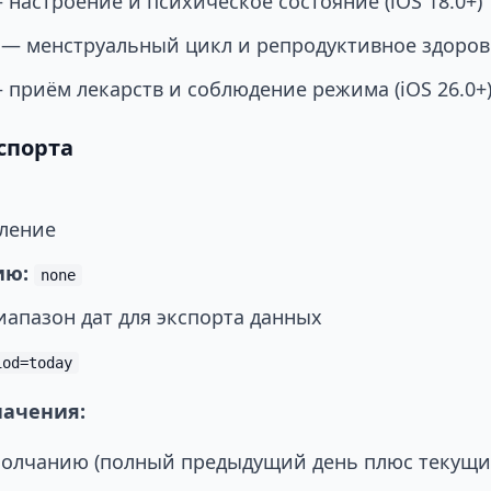
настроение и психическое состояние (iOS 18.0+)
— менструальный цикл и репродуктивное здоров
приём лекарств и соблюдение режима (iOS 26.0+
спорта
ление
ию:
none
апазон дат для экспорта данных
iod=today
начения:
олчанию (полный предыдущий день плюс текущи