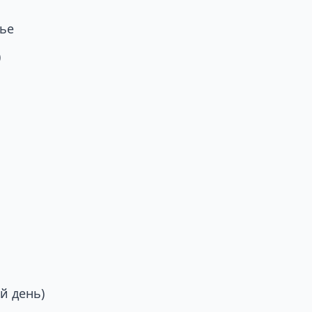
ье
)
й день)