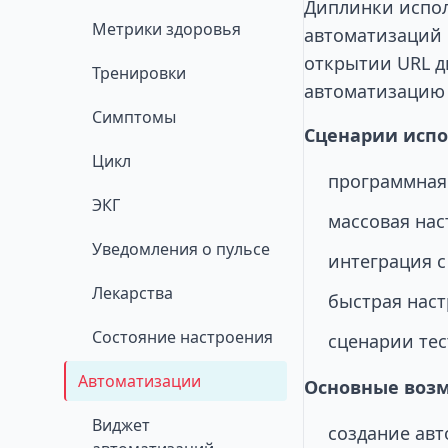
Диплинки испол
Метрики здоровья
автоматизаций 
открытии URL д
Тренировки
автоматизацию 
Симптомы
Сценарии испо
Цикл
программная 
ЭКГ
массовая нас
Уведомления о пульсе
интеграция с
Лекарства
быстрая наст
Состояние настроения
сценарии тес
Автоматизации
Основные воз
Виджет
создание авт