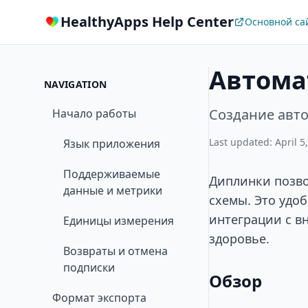
HealthyApps Help Center
Основной са
Автома
NAVIGATION
Создание авт
Начало работы
Last updated: April 5
Язык приложения
Поддерживаемые
Диплинки позво
данные и метрики
схемы. Это удо
интеграции с в
Единицы измерения
здоровье.
Возвраты и отмена
подписки
Обзор
Формат экспорта