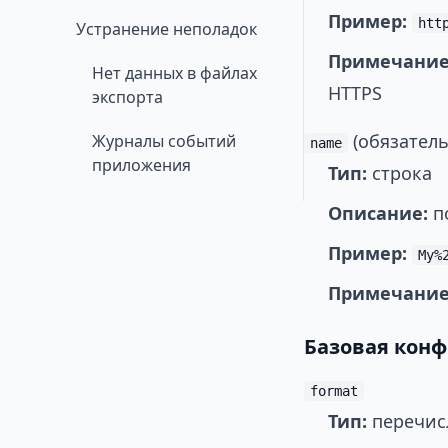
Пример:
htt
Устранение неполадок
Примечание
Нет данных в файлах
HTTPS
экспорта
(обязател
Журналы событий
name
приложения
Тип:
строка
Описание:
п
Пример:
My%
Примечание
Базовая кон
format
Тип:
перечис