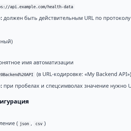
ps://api.example.com/health-data
:
должен быть действительным URL по протоколу
ьный)
онятное имя автоматизации
(в URL-кодировке: «My Backend API»
20Backend%20API
:
при пробелах и спецсимволах значение нужно 
фигурация
ление (
,
)
json
csv