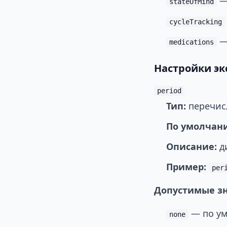
— 
stateOfMind
cycleTracking
— 
medications
Настройки эк
period
Тип:
перечис
По умолчан
Описание:
ди
Пример:
per
Допустимые з
— по ум
none