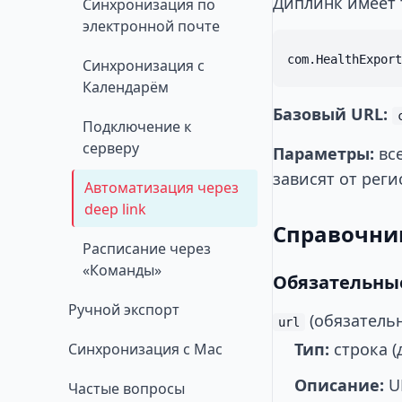
Диплинк имеет 
Синхронизация по
электронной почте
Синхронизация с
Календарём
Базовый URL:
Подключение к
серверу
Параметры:
все
зависят от реги
Автоматизация через
deep link
Справочни
Расписание через
«Команды»
Обязательны
Ручной экспорт
(обязатель
url
Тип:
строка (
Синхронизация с Mac
Описание:
UR
Частые вопросы