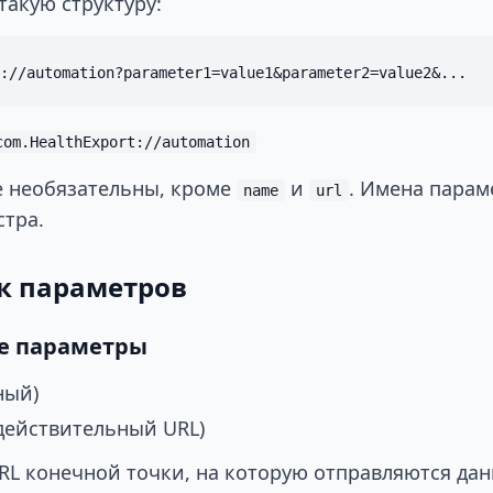
такую структуру:
com.HealthExport://automation
 необязательны, кроме
и
. Имена парам
name
url
стра.
к параметров
е параметры
ный)
действительный URL)
L конечной точки, на которую отправляются дан