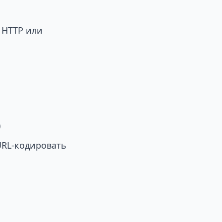
 HTTP или
)
URL-кодировать