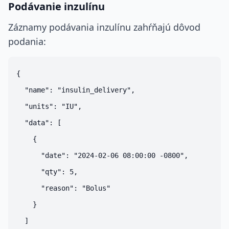
Podávanie inzulínu
Záznamy podávania inzulínu zahŕňajú dôvod
podania:
{

  "name": "insulin_delivery",

  "units": "IU",

  "data": [

    {

      "date": "2024-02-06 08:00:00 -0800",

      "qty": 5,

      "reason": "Bolus"

    }

  ]
