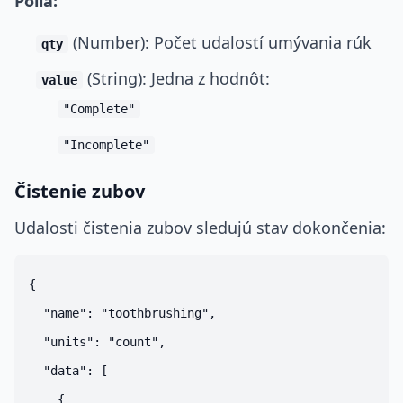
Polia:
(Number): Počet udalostí umývania rúk
qty
(String): Jedna z hodnôt:
value
"Complete"
"Incomplete"
Čistenie zubov
Udalosti čistenia zubov sledujú stav dokončenia:
{

  "name": "toothbrushing",

  "units": "count",

  "data": [

    {
