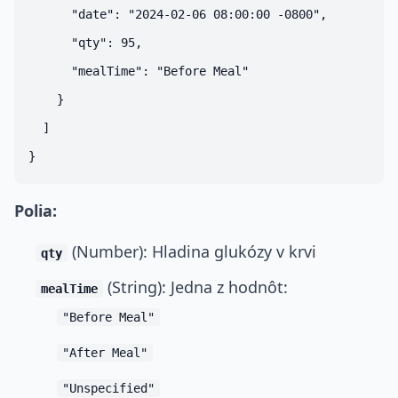
      "date": "2024-02-06 08:00:00 -0800",

      "qty": 95,

      "mealTime": "Before Meal"

    }

  ]

Polia:
(Number): Hladina glukózy v krvi
qty
(String): Jedna z hodnôt:
mealTime
"Before Meal"
"After Meal"
"Unspecified"