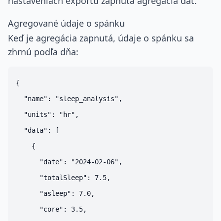
nastaveniach exportu zapnutá agregácia dát.
Agregované údaje o spánku
Keď je agregácia zapnutá, údaje o spánku sa
zhrnú podľa dňa:
{

  "name": "sleep_analysis",

  "units": "hr",

  "data": [

    {

      "date": "2024-02-06",

      "totalSleep": 7.5,

      "asleep": 7.0,

      "core": 3.5,
