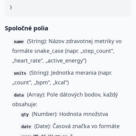
Spoločné polia
(String): Názov zdravotnej metriky vo
name
formáte snake_case (napr. „step_count“,
„heart_rate“, „active_energy“)
(String): Jednotka merania (napr.
units
„count“, „bpm“, „kcal“)
(Array): Pole dátových bodov, každý
data
obsahuje:
(Number): Hodnota množstva
qty
(Date): Časová značka vo formáte
date