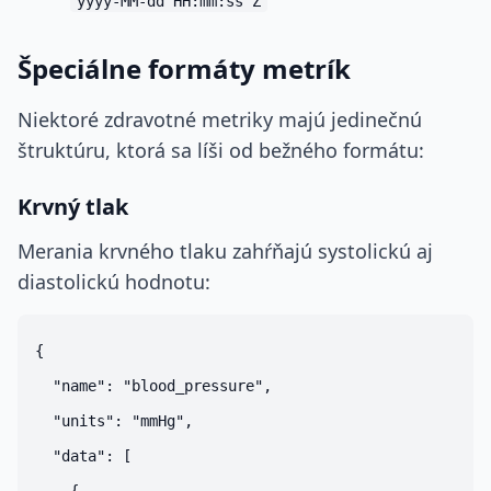
yyyy-MM-dd HH:mm:ss Z
Špeciálne formáty metrík
Niektoré zdravotné metriky majú jedinečnú
štruktúru, ktorá sa líši od bežného formátu:
Krvný tlak
Merania krvného tlaku zahŕňajú systolickú aj
diastolickú hodnotu:
{

  "name": "blood_pressure",

  "units": "mmHg",

  "data": [
