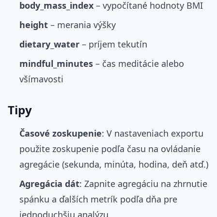
body_mass_index
– vypočítané hodnoty BMI
height
– merania výšky
dietary_water
– príjem tekutín
mindful_minutes
– čas meditácie alebo
všímavosti
Tipy
Časové zoskupenie
: V nastaveniach exportu
použite zoskupenie podľa času na ovládanie
agregácie (sekunda, minúta, hodina, deň atď.)
Agregácia dát
: Zapnite agregáciu na zhrnutie
spánku a ďalších metrík podľa dňa pre
jednoduchšiu analýzu