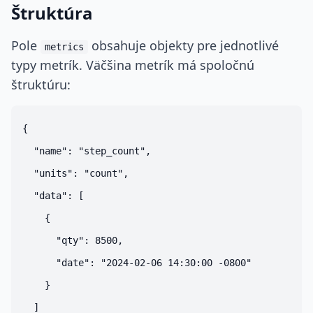
Štruktúra
Pole
obsahuje objekty pre jednotlivé
metrics
typy metrík. Väčšina metrík má spoločnú
štruktúru:
{

  "name": "step_count",

  "units": "count",

  "data": [

    {

      "qty": 8500,

      "date": "2024-02-06 14:30:00 -0800"

    }

  ]
