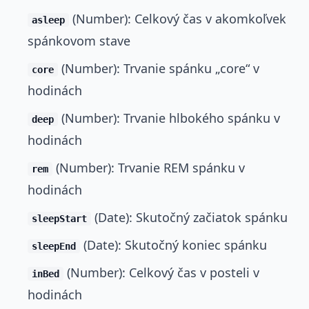
(Number): Celkový čas v akomkoľvek
asleep
spánkovom stave
(Number): Trvanie spánku „core“ v
core
hodinách
(Number): Trvanie hlbokého spánku v
deep
hodinách
(Number): Trvanie REM spánku v
rem
hodinách
(Date): Skutočný začiatok spánku
sleepStart
(Date): Skutočný koniec spánku
sleepEnd
(Number): Celkový čas v posteli v
inBed
hodinách