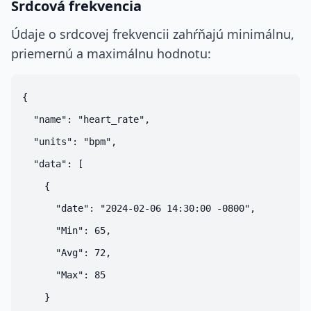
Srdcová frekvencia
Údaje o srdcovej frekvencii zahŕňajú minimálnu,
priemernú a maximálnu hodnotu:
{

  "name": "heart_rate",

  "units": "bpm",

  "data": [

    {

      "date": "2024-02-06 14:30:00 -0800",

      "Min": 65,

      "Avg": 72,

      "Max": 85

    }
