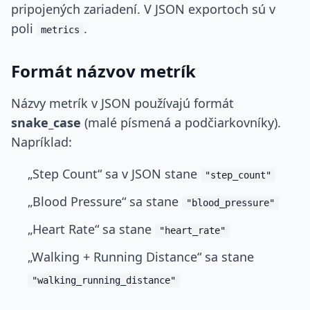
pripojených zariadení. V JSON exportoch sú v
poli
.
metrics
Formát názvov metrík
Názvy metrík v JSON používajú formát
snake_case
(malé písmená a podčiarkovníky).
Napríklad:
„Step Count“ sa v JSON stane
"step_count"
„Blood Pressure“ sa stane
"blood_pressure"
„Heart Rate“ sa stane
"heart_rate"
„Walking + Running Distance“ sa stane
"walking_running_distance"