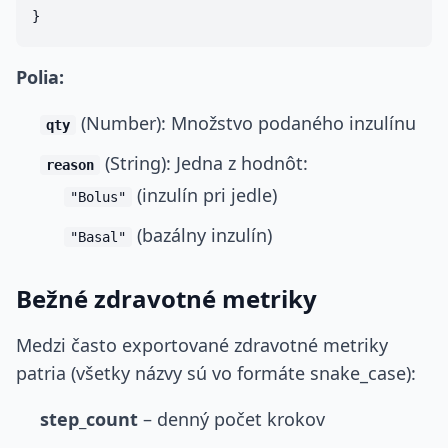
Polia:
(Number): Množstvo podaného inzulínu
qty
(String): Jedna z hodnôt:
reason
(inzulín pri jedle)
"Bolus"
(bazálny inzulín)
"Basal"
Bežné zdravotné metriky
Medzi často exportované zdravotné metriky
patria (všetky názvy sú vo formáte snake_case):
step_count
– denný počet krokov