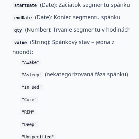
(Date): Začiatok segmentu spánku
startDate
(Date): Koniec segmentu spánku
endDate
(Number): Trvanie segmentu v hodinách
qty
(String): Spánkový stav – jedna z
value
hodnôt:
"Awake"
(nekategorizovaná fáza spánku)
"Asleep"
"In Bed"
"Core"
"REM"
"Deep"
"Unspecified"