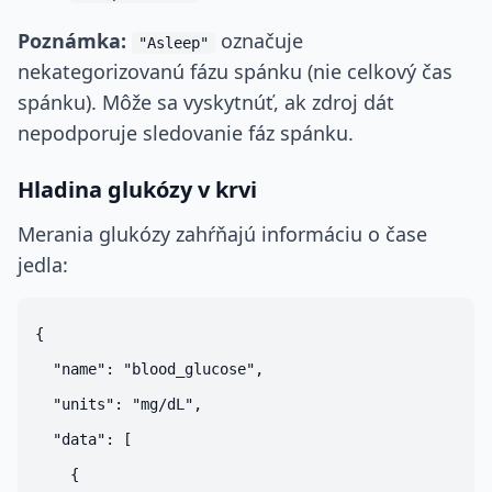
Poznámka:
označuje
"Asleep"
nekategorizovanú fázu spánku (nie celkový čas
spánku). Môže sa vyskytnúť, ak zdroj dát
nepodporuje sledovanie fáz spánku.
Hladina glukózy v krvi
Merania glukózy zahŕňajú informáciu o čase
jedla:
{

  "name": "blood_glucose",

  "units": "mg/dL",

  "data": [

    {
