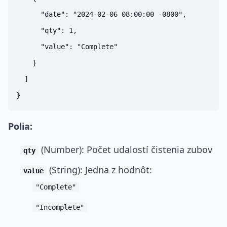
      "date": "2024-02-06 08:00:00 -0800",

      "qty": 1,

      "value": "Complete"

    }

  ]

Polia:
(Number): Počet udalostí čistenia zubov
qty
(String): Jedna z hodnôt:
value
"Complete"
"Incomplete"