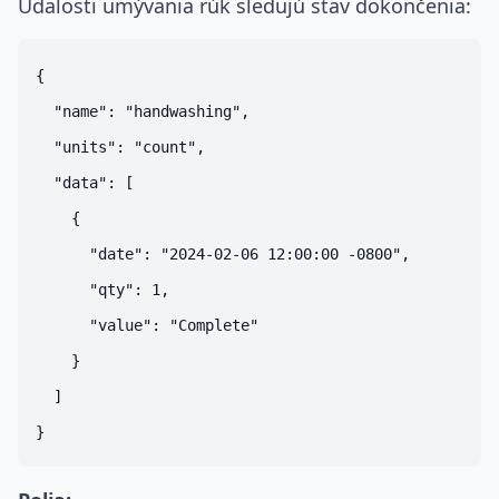
Udalosti umývania rúk sledujú stav dokončenia:
{

  "name": "handwashing",

  "units": "count",

  "data": [

    {

      "date": "2024-02-06 12:00:00 -0800",

      "qty": 1,

      "value": "Complete"

    }

  ]
