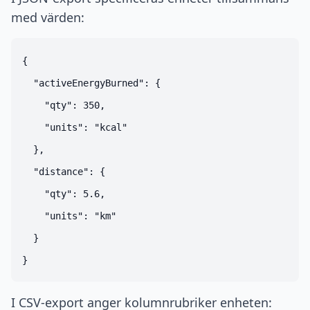
med värden:
{

  "activeEnergyBurned": {

    "qty": 350,

    "units": "kcal"

  },

  "distance": {

    "qty": 5.6,

    "units": "km"

  }

I CSV-export anger kolumnrubriker enheten: