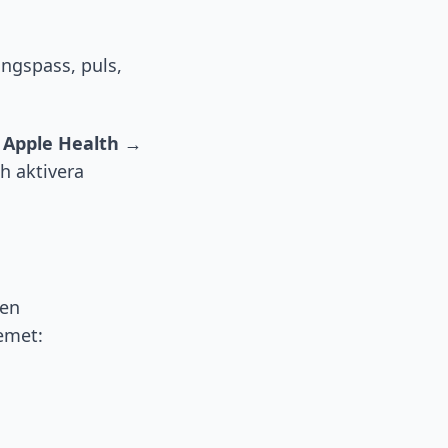
ningspass, puls,
a
Apple Health
→
h aktivera
 en
emet: