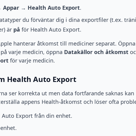
→
Appar
→
Health Auto Export
.
datatyper du förväntar dig i dina exportfiler (t.ex. trä
er) är
på
för Health Auto Export.
pple hanterar åtkomst till mediciner separat. Öppn
k på varje medicin, öppna
Datakällor och åtkomst
oc
ort
för varje medicin.
om Health Auto Export
a ser korrekta ut men data fortfarande saknas kan
terställa appens Health-åtkomst och löser ofta probl
 Auto Export från din enhet.
 enhet.