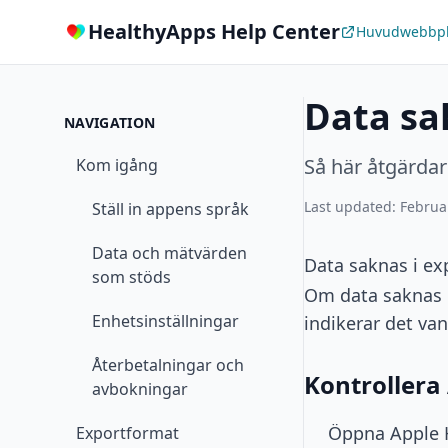
HealthyApps Help Center
Huvudwebbpl
Data sak
NAVIGATION
Så här åtgärdar
Kom igång
Last updated: Februa
Ställ in appens språk
Data och mätvärden
Data saknas i exp
som stöds
Om data saknas i 
Enhetsinställningar
indikerar det va
Återbetalningar och
Kontrollera
avbokningar
Öppna Apple H
Exportformat