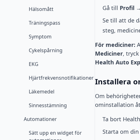
Gå till
Profil
Hälsomått
Se till att de 
Träningspass
steg, medicin
Symptom
För mediciner:
A
Cykelspårning
Mediciner
, tryc
Health Auto Exp
EKG
Hjärtfrekvensnotifikationer
Installera 
Läkemedel
Om behörighetern
ominstallation å
Sinnesstämning
Ta bort Health
Automationer
Starta om din
Sätt upp en widget för