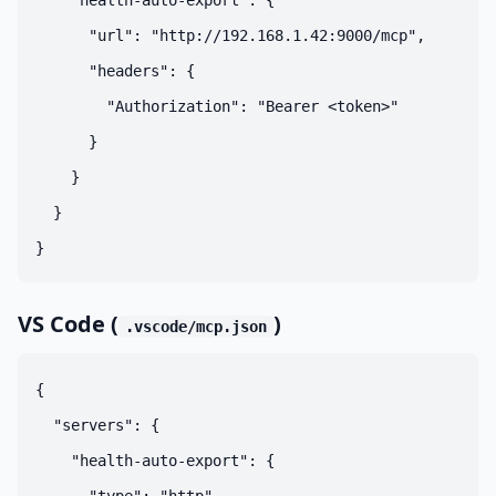
    "health-auto-export": {

      "url": "http://192.168.1.42:9000/mcp",

      "headers": {

        "Authorization": "Bearer <token>"

      }

    }

  }

VS Code (
)
.vscode/mcp.json
{

  "servers": {

    "health-auto-export": {
