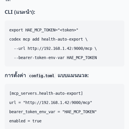
CLI (แนะนำ):
export HAE_MCP_TOKEN="<token>"

codex mcp add health-auto-export \

  --url http://192.168.1.42:9000/mcp \

การตั้งค่า
แบบแมนนวล:
config.toml
[mcp_servers.health-auto-export]

url = "http://192.168.1.42:9000/mcp"

bearer_token_env_var = "HAE_MCP_TOKEN"
