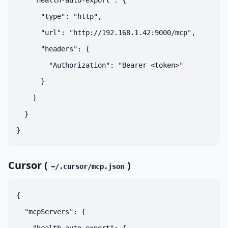
    "health-auto-export": {

      "type": "http",

      "url": "http://192.168.1.42:9000/mcp",

      "headers": {

        "Authorization": "Bearer <token>"

      }

    }

  }

Cursor (
)
~/.cursor/mcp.json
{

  "mcpServers": {
