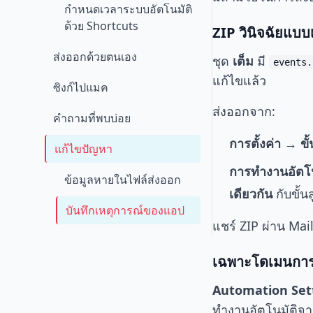
กำหนดเวลาระบบอัตโนมัติ
ด้วย Shortcuts
ZIP วินิจฉัยแบ
ส่งออกด้วยตนเอง
ชุด
เต็ม
มี
events.
แก้ไขแล้ว
ซิงก์ไปแมค
ส่งออกจาก:
คำถามที่พบบ่อย
การตั้งค่า → ข
แก้ไขปัญหา
การทำงานอัตโน
ข้อมูลหายในไฟล์ส่งออก
เดียวกัน
กับขั้น
บันทึกเหตุการณ์ของแอป
แชร์ ZIP ผ่าน Mai
เฉพาะโดเมนการ
Automation Set
ทำงานอัตโนมัติจาก