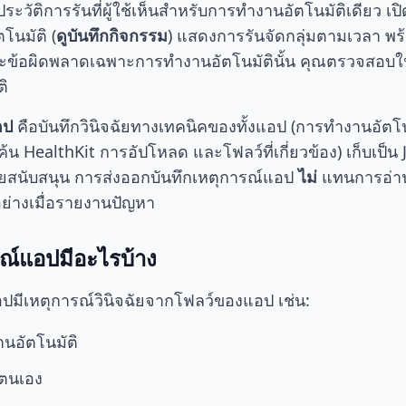
ระวัติการรันที่ผู้ใช้เห็นสำหรับการทำงานอัตโนมัติเดียว 
โนมัติ (
ดูบันทึกกิจกรรม
) แสดงการรันจัดกลุ่มตามเวลา พร
และข้อผิดพลาดเฉพาะการทำงานอัตโนมัตินั้น คุณตรวจสอบ
ิ
อป
คือบันทึกวินิจฉัยทางเทคนิคของทั้งแอป (การทำงานอัตโ
้น HealthKit การอัปโหลด และโฟลว์ที่เกี่ยวข้อง) เก็บเป็
่ายสนับสนุน การส่งออกบันทึกเหตุการณ์แอป
ไม่
แทนการอ่าน
อย่างเมื่อรายงานปัญหา
รณ์แอปมีอะไรบ้าง
อปมีเหตุการณ์วินิจฉัยจากโฟลว์ของแอป เช่น:
นอัตโนมัติ
ยตนเอง