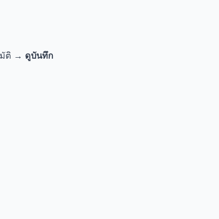
มัติ →
ดูบันทึก