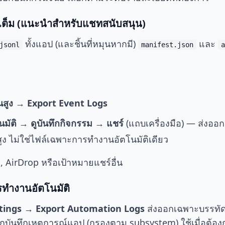
บเต็ม (แนะนำสำหรับแชทสนับสนุน)
ทั้งแอป (และชิ้นที่หมุนหากมี)
และ
jsonl
manifest.json
a
ั้นสูง → Export Event Logs
มัติ → ดูบันทึกกิจกรรม → แชร์
(แถบเครื่องมือ) — ส่งออ
สูง ไม่ใช่ไฟล์เฉพาะการทำงานอัตโนมัติเดียว
l, AirDrop หรือเป้าหมายแชร์อื่น
ทำงานอัตโนมัติ
tings → Export Automation Logs
ส่งออกเฉพาะบรรทัดที
บันทึกเหตุการณ์แอป (กรองตาม subsystem) ใช้เมื่อต้องกา