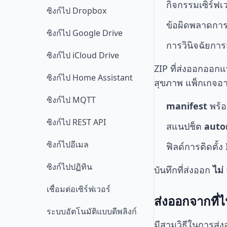
กิจกรรมเซิร์ฟเว
ซิงก์ไป Dropbox
ข้อผิดพลาดก
ซิงก์ไป Google Drive
การวินิจฉัยกา
ซิงก์ไป iCloud Drive
ZIP ที่ส่งออกออกแ
ซิงก์ไป Home Assistant
สุขภาพ แพ็กเกจอา
ซิงก์ไป MQTT
manifest
พร้
ซิงก์ไป REST API
สแนปช็ต
auto
ซิงก์ไปอีเมล
ฟิลด์การติดตั้
ซิงก์ไปปฏิทิน
บันทึกที่ส่งออก
ไม่
เชื่อมต่อเซิร์ฟเวอร์
ส่งออกจากที่
ระบบอัตโนมัติแบบดีพลิงก์
มีสามวิธีในการส่ง