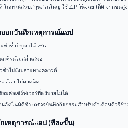
 ในกรณีสนับสนุนส่วนใหญ่ ใช้ ZIP วินิจฉัย
เต็ม
จากขั้นสู
ส่งออกบันทึกเหตุการณ์แอป
ุณทำซ้ำปัญหาได้ เช่น:
มัติรันไม่สม่ำเสมอ
วซ้ำไปยังปลายทางคลาวด์
หลวโดยไม่คาดคิด
อมต่อเซิร์ฟเวอร์ที่อธิบายไม่ได้
อัตโนมัติช้า (ตรวจบันทึกกิจกรรมสำหรับคำเตือนคิวรีช้าด
ทึกเหตุการณ์แอป (ทีละขั้น)