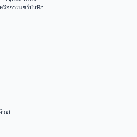
งหรือการแชร์บันทึก
้วย)