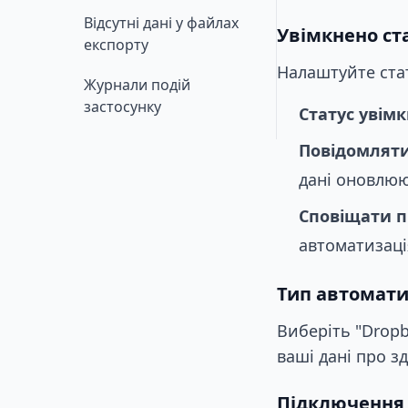
Відсутні дані у файлах
Увімкнено ста
експорту
Налаштуйте стат
Журнали подій
застосунку
Статус увім
Повідомляти
дані оновлю
Сповіщати п
автоматизаці
Тип автомати
Виберіть "Dropb
ваші дані про зд
Підключення