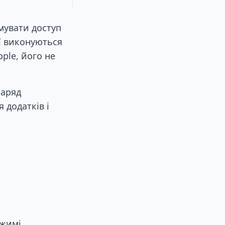
мувати доступ
ії виконуються
ple, його не
заряд
 додатків і
ежимі