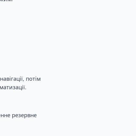
авігації, потім
матизації.
енне резервне