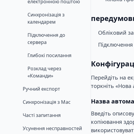
електронною поштою
Синхронізація з
передумов
календарем
Обліковий за
Підключення до
сервера
Підключення 
Глибокі посилання
Конфігурац
Розклад через
«Команди»
Перейдіть на ек
торкніть «Нова 
Ручний експорт
Назва автома
Синхронізація з Mac
Введіть описову
Часті запитання
копіювання здор
Усунення несправностей
використовувати