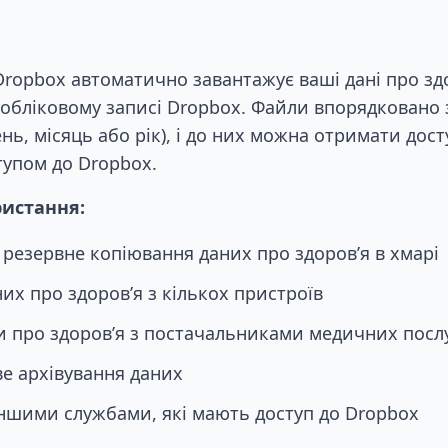
ropbox автоматично завантажує ваші дані про здо
 обліковому записі Dropbox. Файли впорядковано 
ень, місяць або рік), і до них можна отримати дост
тупом до Dropbox.
истання:
резервне копіювання даних про здоров’я в хмарі
их про здоров’я з кількох пристроїв
 про здоров’я з постачальниками медичних посл
е архівування даних
 іншими службами, які мають доступ до Dropbox