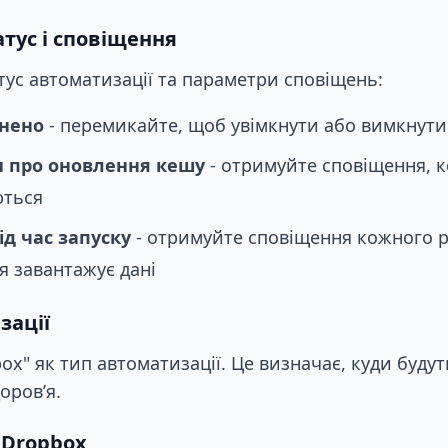
тус і сповіщення
ус автоматизації та параметри сповіщень:
кнено
- перемикайте, щоб увімкнути або вимкнут
 про оновлення кешу
- отримуйте сповіщення, 
ються
ід час запуску
- отримуйте сповіщення кожного р
я завантажує дані
зації
ox" як тип автоматизації. Це визначає, куди буду
оров’я.
 Dropbox