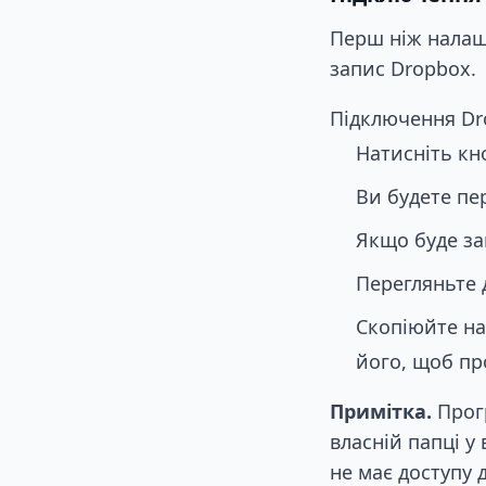
Перш ніж налаш
запис Dropbox.
Підключення Dr
Натисніть кн
Ви будете пе
Якщо буде за
Перегляньте 
Скопіюйте над
його, щоб п
Примітка.
Прогр
власній папці у
не має доступу 