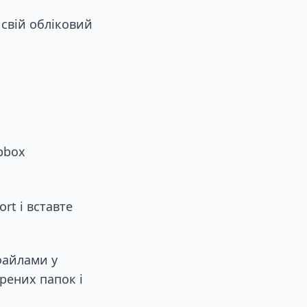
свій обліковий
pbox
rt і вставте
файлами у
рених папок і