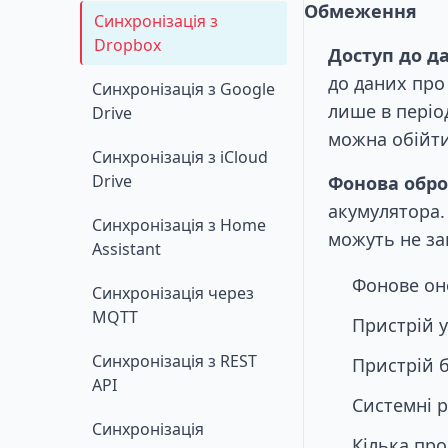
Обмеження
Синхронізація з
Dropbox
Доступ до да
до даних про
Синхронізація з Google
лише в періо
Drive
можна обійт
Синхронізація з iCloud
Drive
Фонова обро
акумулятора.
Синхронізація з Home
можуть не за
Assistant
Фонове он
Синхронізація через
MQTT
Пристрій 
Синхронізація з REST
Пристрій 
API
Системні 
Синхронізація
Кілька пр