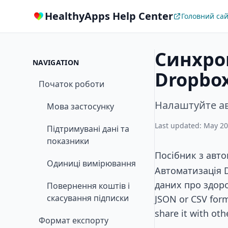
HealthyApps Help Center
Головний са
Синхрон
NAVIGATION
Dropbo
Початок роботи
Налаштуйте ав
Мова застосунку
Last updated: May 20
Підтримувані дані та
показники
Посібник з авто
Одиниці вимірювання
Автоматизація 
даних про здоров
Повернення коштів і
скасування підписки
JSON or CSV form
share it with oth
Формат експорту