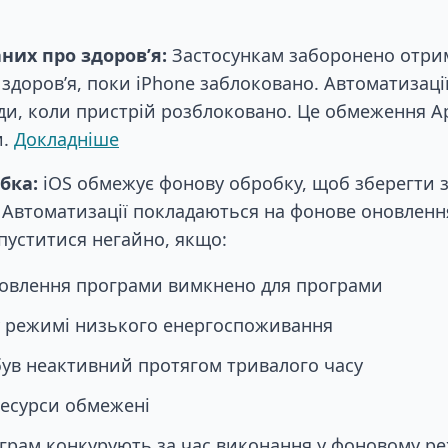
них про здоров’я:
Застосункам заборонено отри
 здоров’я, поки iPhone заблоковано. Автоматизац
ди, коли пристрій розблоковано. Це обмеження Ap
и.
Докладніше
бка:
iOS обмежує фонову обробку, щоб зберегти 
 Автоматизації покладаються на фонове оновлення
пуститися негайно, якщо:
овлення програми вимкнено для програми
у режимі низького енергоспоживання
був неактивний протягом тривалого часу
ресурси обмежені
ограм конкурують за час виконання у фоновому р