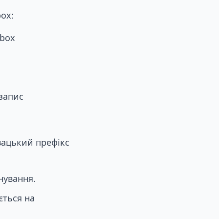
ox:
pbox
запис
вацький префікс
нування.
ється на