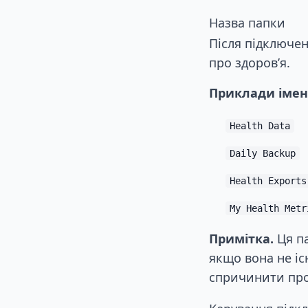
Назва папки
Після підключен
про здоров’я.
Приклади імен
Health Data
Daily Backup
Health Exports
My Health Metr
Примітка.
Ця па
якщо вона не іс
спричинити пр