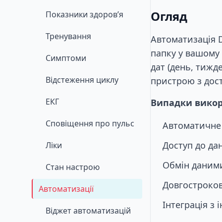
Огляд
Показники здоров’я
Тренування
Автоматизація D
папку у вашому
Симптоми
дат (день, тижд
Відстеження циклу
пристрою з дос
ЕКГ
Випадки викор
Сповіщення про пульс
Автоматичне 
Доступ до дан
Ліки
Обмін даними
Стан настрою
Довгостроков
Автоматизації
Інтеграція з
Віджет автоматизацій