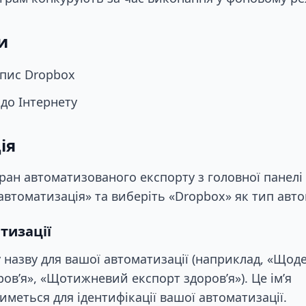
и
пис Dropbox
до Інтернету
ія
ран автоматизованого експорту з головної панелі н
автоматизація» та виберіть «Dropbox» як тип авто
тизації
 назву для вашої автоматизації (наприклад, «Щод
ов’я», «Щотижневий експорт здоров’я»). Це ім’я
меться для ідентифікації вашої автоматизації.