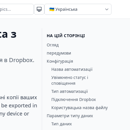
a з
НА ЦІЙ СТОРІНЦІ
Огляд
передумови
 в Dropbox.
Конфігурація
Назва автоматизації
Увімкнено статус і
сповіщення
Тип автоматизації
ні копії ваших
Підключення Dropbox
 be exported in
Користувацька назва файлу
ny device or
Параметри типу даних
Тип даних