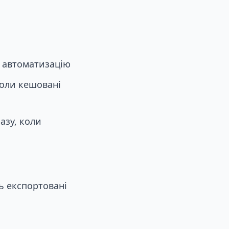
и автоматизацію
коли кешовані
азу, коли
ть експортовані