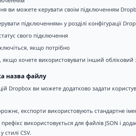
люченням
ння ви можете керувати своїм підключенням Dropb
ерувати підключенням» у розділі конфігурації Dro
статус свого підключення
ключіться, якщо потрібно
я, якщо хочете використовувати інший обліковий 
а назва файлу
цій Dropbox ви можете додатково задати користу
рожнє, експорти використовують стандартне іме
 префікс використовується для файлів JSON і дода
у стилі CSV.