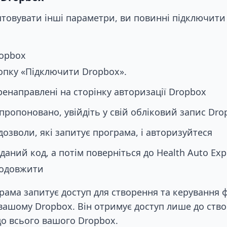
товувати інші параметри, ви повинні підключити 
opbox
опку «Підключити Dropbox».
ренаправлені на сторінку авторизації Dropbox
пропоновано, увійдіть у свій обліковий запис Dro
дозволи, які запитує програма, і авторизуйтеся
аний код, а потім поверніться до Health Auto Expo
родовжити
ама запитує доступ для створення та керування 
 вашому Dropbox. Він отримує доступ лише до ство
до всього вашого Dropbox.