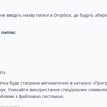
ня введіть назву папки в Dropbox, де будуть збері
 папок:
ics
пка буде створена автоматично в каталозі «Прог
нує. Уникайте використання спеціальних символів
облеми з файловою системою.