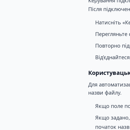
Керування підк
Після підключе
Натисніть «К
Перегляньте 
Повторно під
Від’єднайтес
Користувацьк
Для автоматиза
назви файлу.
Якщо поле по
Якщо задано,
початок назв 