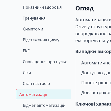
Огляд
Показники здоров’я
Тренування
Автоматизація i
Drive у структу
Симптоми
впорядковано за
Відстеження циклу
експортувати у 
ЕКГ
Випадки викор
Сповіщення про пульс
Автоматичне 
Доступ до дан
Ліки
Просте рішен
Стан настрою
Довгостроков
Автоматизації
Ключові харак
Віджет автоматизацій