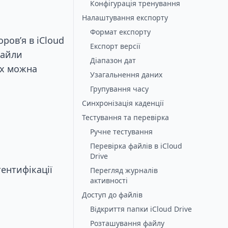
Конфігурація тренування
Налаштування експорту
Формат експорту
ров’я в iCloud
Експорт версії
Файли
Діапазон дат
 їх можна
Узагальнення даних
Групування часу
Синхронізація каденції
Тестування та перевірка
Ручне тестування
Перевірка файлів в iCloud
Drive
ентифікації
Перегляд журналів
активності
Доступ до файлів
Відкриття папки iCloud Drive
Розташування файлу