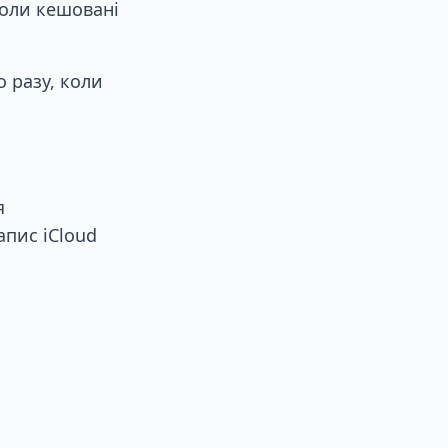
коли кешовані
 разу, коли
я
апис iCloud