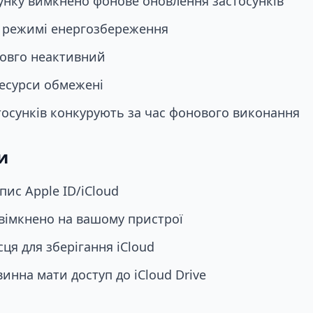
сунку вимкнено фонове оновлення застосунків
у режимі енергозбереження
довго неактивний
ресурси обмежені
тосунків конкурують за час фонового виконання
и
пис Apple ID/iCloud
 увімкнено на вашому пристрої
ця для зберігання iCloud
инна мати доступ до iCloud Drive