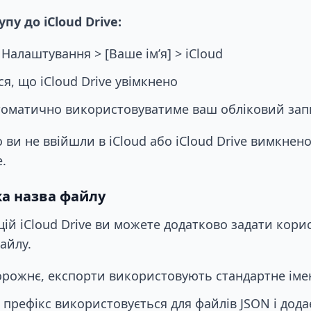
пу до iCloud Drive:
Налаштування > [Ваше ім’я] > iCloud
я, що iCloud Drive увімкнено
оматично використовуватиме ваш обліковий запи
ви не ввійшли в iCloud або iCloud Drive вимкнено
.
а назва файлу
ій iCloud Drive ви можете додатково задати кор
айлу.
рожнє, експорти використовують стандартне іме
 префікс використовується для файлів JSON і дода