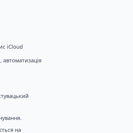
с iCloud
, автоматизація
истувацький
нування.
ється на