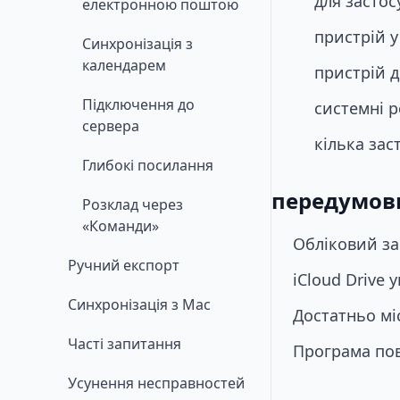
для засто
електронною поштою
пристрій 
Синхронізація з
календарем
пристрій 
Підключення до
системні 
сервера
кілька зас
Глибокі посилання
передумов
Розклад через
«Команди»
Обліковий за
Ручний експорт
iCloud Drive
Синхронізація з Mac
Достатньо міс
Часті запитання
Програма пов
Усунення несправностей