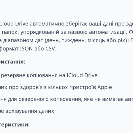
Cloud Drive автоматично зберігає ваші дані про здо
рі папок, упорядкованій за назвою автоматизації. 
 діапазоном дат (день, тиждень, місяць або рік) і
формат JSON або CSV.
истання:
резервне копіювання на iCloud Drive
их про здоров’я з кількох пристроїв Apple
ня для резервного копіювання, яке не вимагає авт
е архівування даних
теристики: