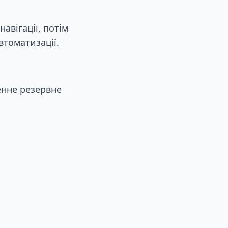
авігації, потім
втоматизації.
енне резервне