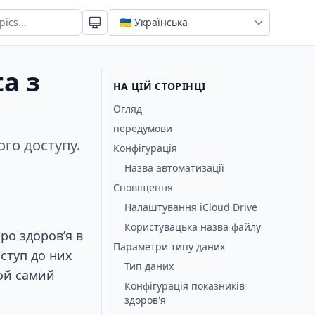
a з
НА ЦІЙ СТОРІНЦІ
Огляд
передумови
ого доступу.
Конфігурація
Назва автоматизації
Сповіщення
Налаштування iCloud Drive
Користувацька назва файлу
ро здоров’я в
Параметри типу даних
оступ до них
Тип даних
той самий
Конфігурація показників
здоров'я