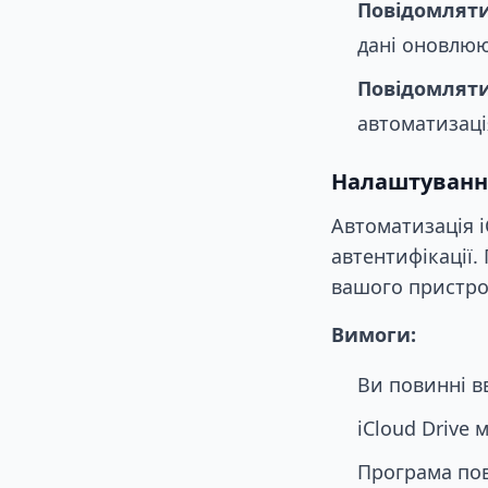
Повідомляти
дані оновлю
Повідомляти
автоматизація
Налаштування
Автоматизація i
автентифікації.
вашого пристр
Вимоги:
Ви повинні вв
iCloud Drive 
Програма пов