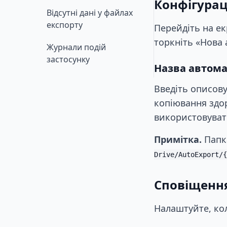
Конфігурац
Відсутні дані у файлах
експорту
Перейдіть на ек
торкніть «Нова 
Журнали подій
застосунку
Назва автома
Введіть описову
копіювання здор
використовувати
Примітка.
Папка
Drive/AutoExport/{
Сповіщенн
Налаштуйте, ко