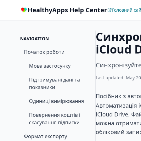
HealthyApps Help Center
Головний са
Синхрон
NAVIGATION
iCloud 
Початок роботи
Синхронізуйте 
Мова застосунку
Last updated: May 20
Підтримувані дані та
показники
Посібник з автом
Одиниці вимірювання
Автоматизація i
iCloud Drive. Ф
Повернення коштів і
скасування підписки
можна отримати
обліковий запис
Формат експорту