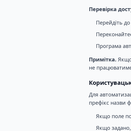
Перевірка досту
Перейдіть до 
Переконайтес
Програма авт
Примітка.
Якщо 
не працюватиме
Користувацьк
Для автоматизац
префікс назви ф
Якщо поле по
Якщо задано,