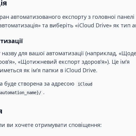
ія
ран автоматизованого експорту з головної панелі н
автоматизація» та виберіть «iCloud Drive» як тип а
тизації
 назву для вашої автоматизації (наприклад, «Щод
ов’я», «Щотижневий експорт здоров’я»). Це ім’я
меться як ім’я папки в iCloud Drive.
 буде створена за адресою
iCloud
.
automation_name}/
я
ли ви хочете отримувати сповіщення: