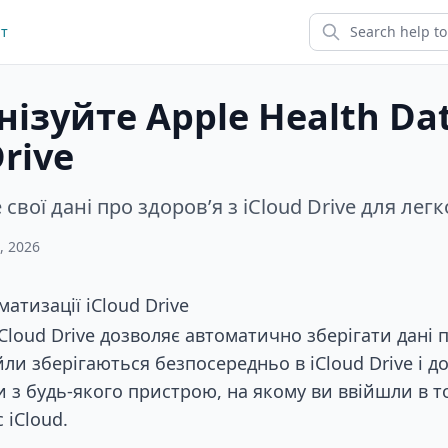
йт
ізуйте Apple Health Dat
Drive
свої дані про здоров’я з iCloud Drive для легк
, 2026
атизації iCloud Drive
Cloud Drive дозволяє автоматично зберігати дані п
айли зберігаються безпосередньо в iCloud Drive і д
 з будь-якого пристрою, на якому ви ввійшли в 
 iCloud.