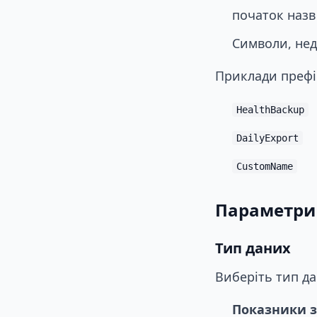
початок назв 
Символи, нед
Приклади префік
HealthBackup
DailyExport
CustomName
Параметри
Тип даних
Виберіть тип да
Показники з