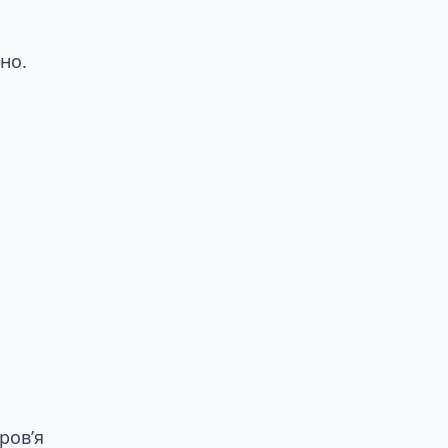
но.
ров’я