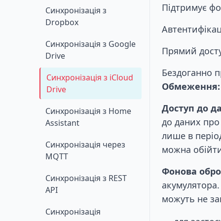
Підтримує фо
Синхронізація з
Dropbox
Автентифікац
Синхронізація з Google
Прямий досту
Drive
Бездоганно п
Синхронізація з iCloud
Обмеження:
Drive
Доступ до да
Синхронізація з Home
до даних про
Assistant
лише в періо
Синхронізація через
можна обійт
MQTT
Фонова обро
Синхронізація з REST
акумулятора.
API
можуть не за
Синхронізація