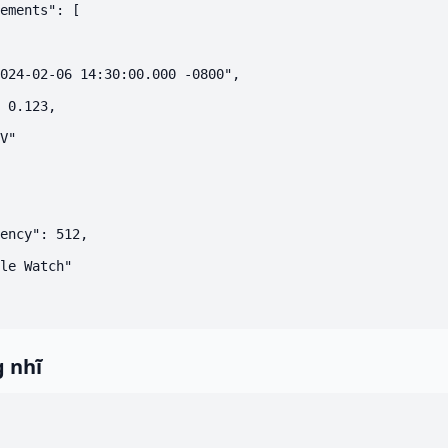
ements": [

024-02-06 14:30:00.000 -0800",

 0.123,

V"

ency": 512,

le Watch"

g nhĩ