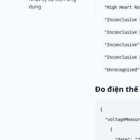
dụng
"High Heart Ra
"Inconclusive 
"Inconclusive 
"Inconclusive"
"Inconclusive 
"Unrecognized"
Đo điện thế
{

  "voltageMeasur
    {

      "date": "2