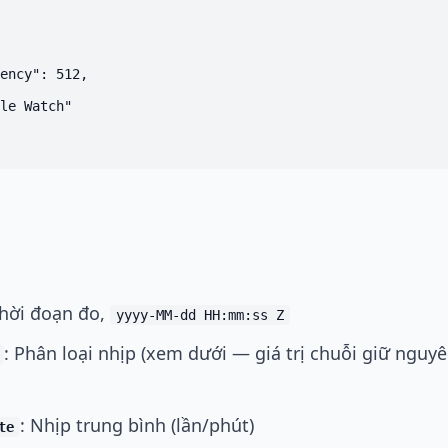
ency": 512,

le Watch"

Thời đoạn đo,
yyyy-MM-dd HH:mm:ss Z
: Phân loại nhịp (xem dưới — giá trị chuỗi giữ nguy
: Nhịp trung bình (lần/phút)
te