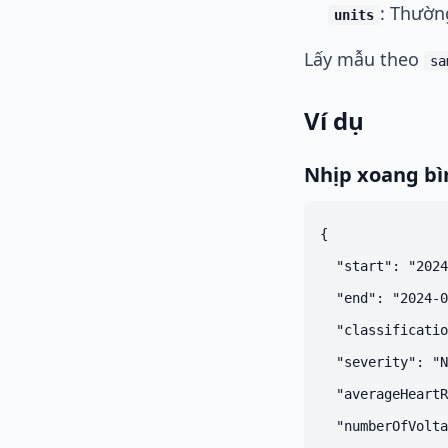
: Thườ
units
Lấy mẫu theo
sa
Ví dụ
Nhịp xoang b
{

  "start": "2024
  "end": "2024-0
  "classificatio
  "severity": "N
  "averageHeartR
  "numberOfVolta