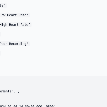
te"
Low Heart Rate"
High Heart Rate"
Poor Recording"
ements": [

024-02-06 14:30:00.000 -0800",
