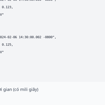
 0.123,

V"

024-02-06 14:30:00.002 -0800",

 0.125,

V"

i gian (có mili giây)