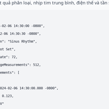
quả phân loại, nhịp tim trung bình, điện thế và tần 
-02-06 14:30:00 -0800",

2-06 14:30:30 -0800",

n": "Sinus Rhythm",

ot Set",

ate": 72,

geMeasurements": 512,

ements": [

024-02-06 14:30:00.000 -0800",

 0.123,

V"
