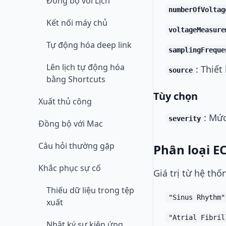
Đồng bộ với Lịch
numberOfVoltag
Kết nối máy chủ
voltageMeasure
Tự động hóa deep link
samplingFreque
Lên lịch tự động hóa
: Thiết
source
bằng Shortcuts
Tùy chọn
Xuất thủ công
: Mức
severity
Đồng bộ với Mac
Câu hỏi thường gặp
Phân loại EC
Khắc phục sự cố
Giá trị từ hệ th
Thiếu dữ liệu trong tệp
"Sinus Rhythm"
xuất
"Atrial Fibril
Nhật ký sự kiện ứng