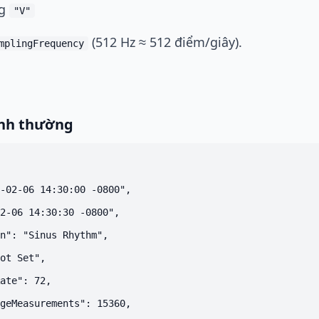
ng
"V"
(512 Hz ≈ 512 điểm/giây).
mplingFrequency
ình thường
-02-06 14:30:00 -0800",

2-06 14:30:30 -0800",

n": "Sinus Rhythm",

ot Set",

ate": 72,

geMeasurements": 15360,
