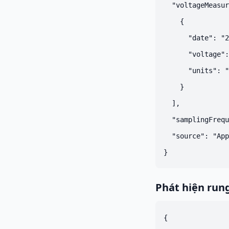
  "voltageMeasur
    {

      "date": "2
      "voltage":
      "units": "
    }

  ],

  "samplingFrequ
  "source": "App
Phát hiện run
{
