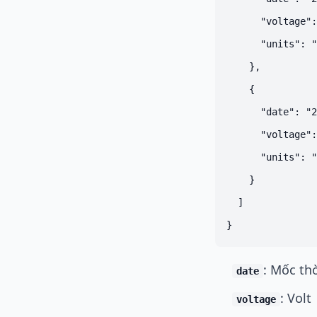
      "voltage":
      "units": "
    },

    {

      "date": "2
      "voltage":
      "units": "
    }

  ]

: Mốc thờ
date
: Volt
voltage