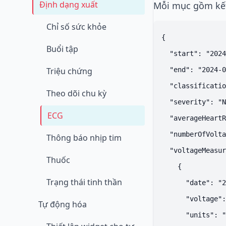
Định dạng xuất
Mỗi mục gồm kết 
Chỉ số sức khỏe
{

Buổi tập
  "start": "2024
Triệu chứng
  "end": "2024-0
  "classificatio
Theo dõi chu kỳ
  "severity": "N
ECG
  "averageHeartR
  "numberOfVolta
Thông báo nhịp tim
  "voltageMeasur
Thuốc
    {

Trạng thái tinh thần
      "date": "2
      "voltage":
Tự động hóa
      "units": "