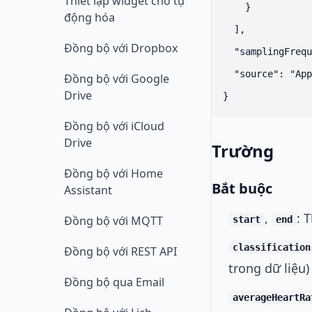
Thiết lập widget cho tự
    }

động hóa
  ],

Đồng bộ với Dropbox
  "samplingFrequ
  "source": "App
Đồng bộ với Google
Drive
Đồng bộ với iCloud
Drive
Trường
Đồng bộ với Home
Bắt buộc
Assistant
,
: 
Đồng bộ với MQTT
start
end
classification
Đồng bộ với REST API
trong dữ liệu)
Đồng bộ qua Email
averageHeartRa