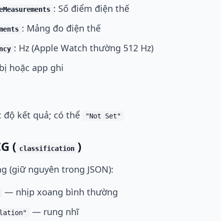
: Số điểm điện thế
eMeasurements
: Mảng đo điện thế
ments
: Hz (Apple Watch thường 512 Hz)
ncy
 bị hoặc app ghi
 độ kết quả; có thể
"Not Set"
G (
)
classification
ống (giữ nguyên trong JSON):
— nhịp xoang bình thường
— rung nhĩ
lation"