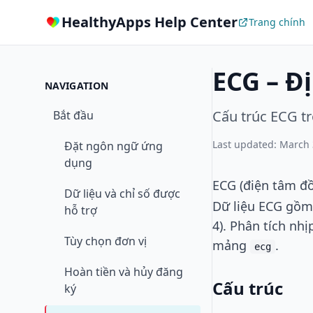
HealthyApps Help Center
Trang chính
ECG – Đ
NAVIGATION
Cấu trúc ECG t
Bắt đầu
Last updated: March 
Đặt ngôn ngữ ứng
dụng
ECG (điện tâm đồ
Dữ liệu và chỉ số được
Dữ liệu ECG gồm 
hỗ trợ
4). Phân tích nhị
Tùy chọn đơn vị
mảng
.
ecg
Hoàn tiền và hủy đăng
Cấu trúc
ký