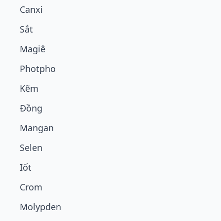
Canxi
Sắt
Magiê
Photpho
Kẽm
Đồng
Mangan
Selen
Iốt
Crom
Molypden