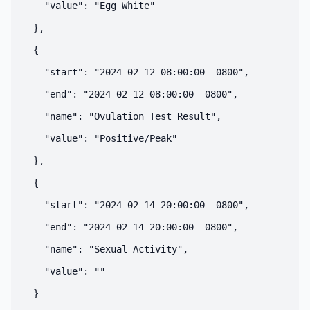
    "value": "Egg White"

  },

  {

    "start": "2024-02-12 08:00:00 -0800",

    "end": "2024-02-12 08:00:00 -0800",

    "name": "Ovulation Test Result",

    "value": "Positive/Peak"

  },

  {

    "start": "2024-02-14 20:00:00 -0800",

    "end": "2024-02-14 20:00:00 -0800",

    "name": "Sexual Activity",

    "value": ""

  }
