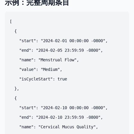
示例：完整周期条目
[

  {

    "start": "2024-02-01 00:00:00 -0800",

    "end": "2024-02-05 23:59:59 -0800",

    "name": "Menstrual Flow",

    "value": "Medium",

    "isCycleStart": true

  },

  {

    "start": "2024-02-10 00:00:00 -0800",

    "end": "2024-02-10 23:59:59 -0800",

    "name": "Cervical Mucus Quality",
